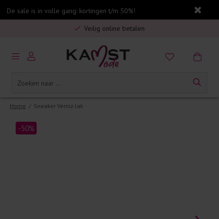
De sale is in volle gang: kortingen t/m 50%!
Gratis verzending in Nederland vanaf €75,-
Veilig online betalen
5% spaarbonus op jouw aankoop
Gratis verzending in Nederland vanaf €75,-
Home
/
Sneaker Verniz lak
-50%