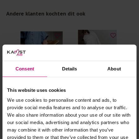
al prima.
Andere klanten kochten dit ook
Doe de wasmachine niet te vol. Dat voorkomt
kreuken/wrijving.
Gebruik een waszakje voor poreuze materialen en/of
artikelen met kraaltjes/steentjes.
Selecteer het wasgoed op kleur en was met een passend
wasmiddel.
Consent
Details
About
Gebreide kledingstukken (met of zonder wol):
Allereerst: stel het wassen zo lang mogelijk uit.
This website uses cookies
Was in de wasmachine op een wol-programma. Dit
voorkomt wrijving en pilling.
We use cookies to personalise content and ads, to
provide social media features and to analyse our traffic.
Was zo koud mogelijk.
VIA VAI
Posh
VIA
We also share information about your use of our site with
Bruine suede
Sneaker snake
Sne
Droog het kledingstuk liggend op een handdoek.
our social media, advertising and analytics partners who
sneaker
Controleer na het wassen op pilling en scheer het
may combine it with other information that you’ve
€ 169,95
€ 69,99
€ 
kledingstuk indien nodig met een kledingtondeuse.
provided to them or that they’ve collected from your use