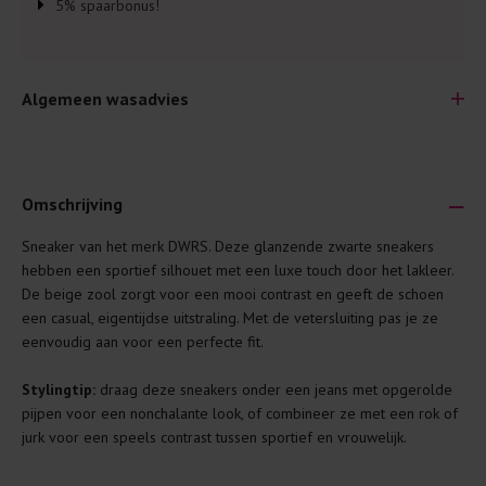
5% spaarbonus!
Algemeen wasadvies
Omschrijving
Sneaker van het merk DWRS. Deze glanzende zwarte sneakers
Je wilt natuurlijk lang plezier hebben van je nieuwe kleding.
hebben een sportief silhouet met een luxe touch door het lakleer.
Daarom geven wij een aantal algemene was-tips:
De beige zool zorgt voor een mooi contrast en geeft de schoen
een casual, eigentijdse uitstraling. Met de vetersluiting pas je ze
Lees altijd eerst even het was-etiket.
eenvoudig aan voor een perfecte fit.
Was kleding binnenste buiten. Dat beschermt de
buitenkant.
Stylingtip:
draag deze sneakers onder een jeans met opgerolde
pijpen voor een nonchalante look, of combineer ze met een rok of
Wees zuinig met wasmiddel. Per kledingstuk is een drupje
jurk voor een speels contrast tussen sportief en vrouwelijk.
genoeg.
Was zo koud mogelijk. Op 20 of 30 graden wassen is vaak