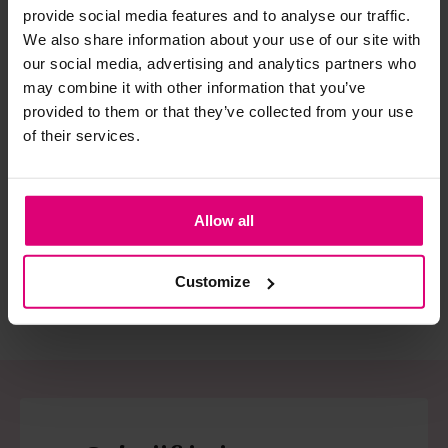
provide social media features and to analyse our traffic.
We also share information about your use of our site with
Strijkijzer/droogtrommel:
our social media, advertising and analytics partners who
Kledingstukken met elastine zijn niet bestand tegen de hitte
may combine it with other information that you’ve
van het strijkijzer en/of de droogtrommel. Ook in veel
provided to them or that they’ve collected from your use
spijkerbroeken is elastine (stretch) verwerkt en mogen dus
of their services.
VIA VAI
Tango
Ta
niet gestreken worden en/of in de droogtrommel.
Sneaker panterprint
Sneaker leer/suede
Sne
Twijfels? Wij staan klaar voor advies op maat.
€ 
Allow all
€ 189,95
€ 109,95
€ 
Customize