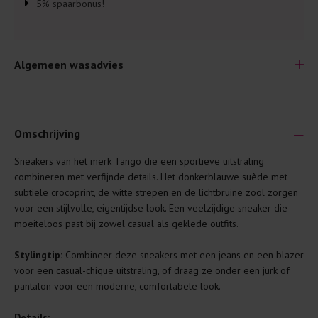
5% spaarbonus!
Algemeen wasadvies
Omschrijving
Sneakers van het merk Tango die een sportieve uitstraling
Je wilt natuurlijk lang plezier hebben van je nieuwe kleding.
combineren met verfijnde details. Het donkerblauwe suède met
Daarom geven wij een aantal algemene was-tips:
subtiele crocoprint, de witte strepen en de lichtbruine zool zorgen
voor een stijlvolle, eigentijdse look. Een veelzijdige sneaker die
Lees altijd eerst even het was-etiket.
moeiteloos past bij zowel casual als geklede outfits.
Was kleding binnenste buiten. Dat beschermt de
buitenkant.
Stylingtip:
Combineer deze sneakers met een jeans en een blazer
voor een casual-chique uitstraling, of draag ze onder een jurk of
Wees zuinig met wasmiddel. Per kledingstuk is een drupje
pantalon voor een moderne, comfortabele look.
genoeg.
Was zo koud mogelijk. Op 20 of 30 graden wassen is vaak
Details: