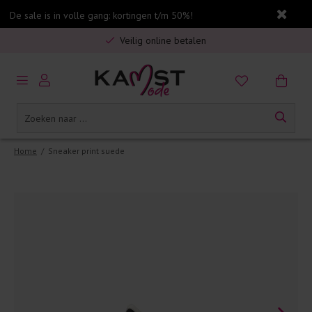
Gratis verzending in Nederland vanaf €75,-
De sale is in volle gang: kortingen t/m 50%!
Veilig online betalen
5% spaarbonus op jouw aankoop
Gratis verzending in Nederland vanaf €75,-
Home
/
Sneaker print suede