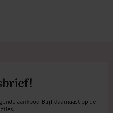
 met elastine zijn niet bestand tegen de hitte
ijzer en/of de droogtrommel. Ook in veel
 is elastine (stretch) verwerkt en mogen dus
n worden en/of in de droogtrommel.
 staan klaar voor advies op maat.
sbrief!
gende aankoop. Blijf daarnaast op de
cties.