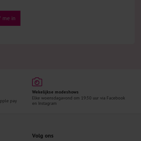
jf me in
Wekelijkse modeshows
Elke woensdagavond om 19:30 uur via Facebook 
 Apple pay
en Instagram
Volg ons