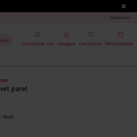
Spaarpunten
show
Contacteer ons
Inloggen
Favorieten
Winkelmandje
ion
met parel
r:
Rood