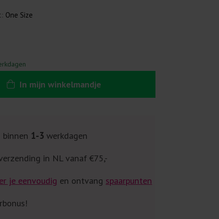
t:
One Size
erkdagen
In
mijn
winkelmandje
g binnen
1-3
werkdagen
verzending in NL vanaf €75,-
er je eenvoudig
en ontvang
spaarpunten
rbonus!