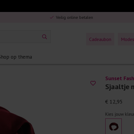
Gratis verzending in Nederland vanaf €75,-
Veilig online betalen
5% spaarbonus op jouw aankoop
Gratis verzending in Nederland vanaf €75,-
Cadeaubon
Mode
Shop op thema
Sunset Fash
Sjaaltje 
€ 12,95
Kies jouw kleu