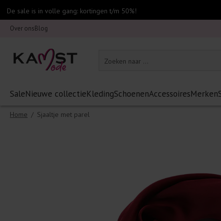
De sale is in volle gang: kortingen t/m 50%!
Over ons
Blog
Sale
Nieuwe collectie
Kleding
Schoenen
Accessoires
Merken
Home
/
Sjaaltje met parel