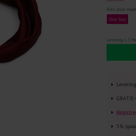
Kies jouw maa
One Size
Levering 1-3 W
Leverin
GRATIS 
Registre
5% spaa