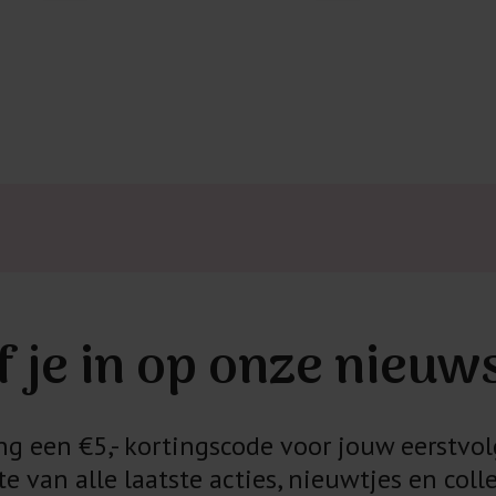
Kledingstukken
van het strijk
spijkerbroeken
niet gestreke
Twijfels? Wij
f je in op onze nieuw
 een €5,- kortingscode voor jouw eerstvol
e van alle laatste acties, nieuwtjes en colle