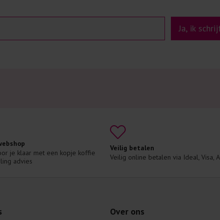
Ja, ik schri
 webshop
Veilig betalen
voor je klaar met een kopje koffie 
Veilig online betalen via Ideal, Visa,
ling advies
s
Over ons