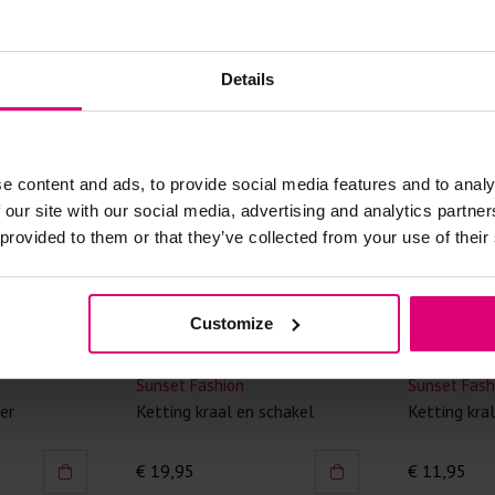
kreuken/wrij
Gebruik een
artikelen m
Details
Selecteer h
wasmiddel.
e content and ads, to provide social media features and to analy
Gebreide kle
 our site with our social media, advertising and analytics partn
Allereerst: 
 provided to them or that they’ve collected from your use of their
Was in de 
voorkomt wri
Customize
Was zo koud
Droog het k
Sunset Fashion
Sunset Fash
Controleer 
er
Ketting kraal en schakel
Ketting kra
kledingstuk
€ 19,95
€ 11,95
Strijkijzer/