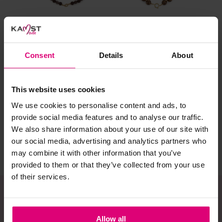
Selecteer het wasgoed op kleur en was met een passend
wasmiddel.
Gebreide kledingstukken (met of zonder wol):
Consent
Details
About
Sunset Fashion
Sunset Fashion
Sun
Allereerst: stel het wassen zo lang mogelijk uit.
Ketting met kralen
Ketting kraal panter
Ket
Was in de wasmachine op een wol-programma. Dit
This website uses cookies
sch
voorkomt wrijving en pilling.
We use cookies to personalise content and ads, to
€ 19,95
€ 19,95
€ 
Was zo koud mogelijk.
provide social media features and to analyse our traffic.
We also share information about your use of our site with
Droog het kledingstuk liggend op een handdoek.
our social media, advertising and analytics partners who
Controleer na het wassen op pilling en scheer het
may combine it with other information that you’ve
kledingstuk indien nodig met een kledingtondeuse.
provided to them or that they’ve collected from your use
of their services.
Strijkijzer/droogtrommel:
Kledingstukken met elastine zijn niet bestand tegen de hitte
van het strijkijzer en/of de droogtrommel. Ook in veel
Allow all