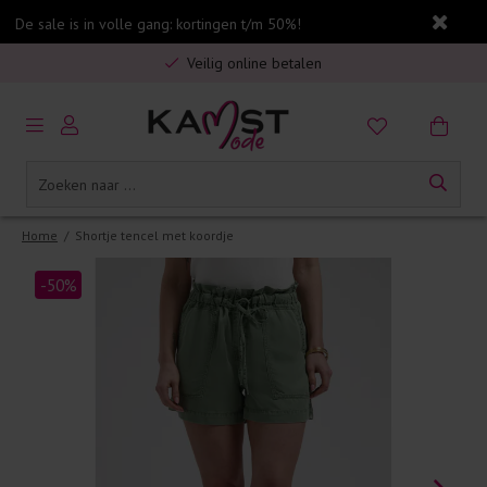
Gratis verzending in Nederland vanaf €75,-
De sale is in volle gang: kortingen t/m 50%!
Veilig online betalen
5% spaarbonus op jouw aankoop
Gratis verzending in Nederland vanaf €75,-
Home
/
Shortje tencel met koordje
-50%