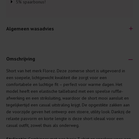
5% spaarbonus!
Algemeen wasadvies
Omschrijving
Short van het merk Florez. Deze zomerse short is uitgevoerd in
Je wilt natuurlijk lang plezier hebben van je nieuwe kleding.
een soepele, lichtgewicht kwaliteit die zorgt voor een
Daarom geven wij een aantal algemene was-tips:
comfortabele en luchtige fit – perfect voor warme dagen. Het
model heeft een elastische tailleband met een speelse ruffle-
Lees altijd eerst even het was-etiket.
afwerking en een striksluiting, waardoor de short mooi aansluit en
Was kleding binnenste buiten. Dat beschermt de
tegelijkertijd een casual uitstraling krijgt. De opgestikte zakken aan
buitenkant.
de voorzijde geven het ontwerp een stoere, utility look. Dankzij de
relaxte pasvorm en korte lengte is deze short ideaal voor een
Wees zuinig met wasmiddel. Per kledingstuk is een drupje
casual outfit, zowel thuis als onderweg.
genoeg.
Was zo koud mogelijk. Op 20 of 30 graden wassen is vaak