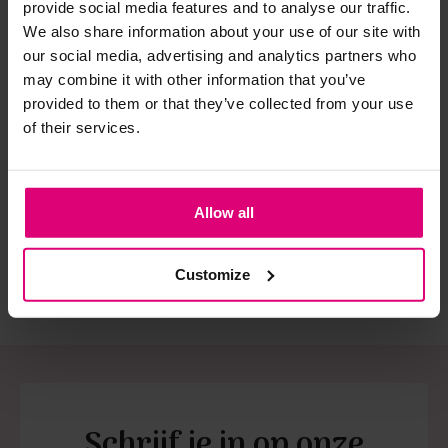
provide social media features and to analyse our traffic.
We also share information about your use of our site with
Strijkijzer/droogtrommel:
our social media, advertising and analytics partners who
may combine it with other information that you’ve
Kledingstukken met elastine zijn niet bestand tegen de hitte
provided to them or that they’ve collected from your use
van het strijkijzer en/of de droogtrommel. Ook in veel
of their services.
Nukus
Studio Anneloes
Stu
spijkerbroeken is elastine (stretch) verwerkt en mogen dus
Shortje ruit
Leopard shortje
Kor
niet gestreken worden en/of in de droogtrommel.
€ 71.97
€ 
Twijfels? Wij staan klaar voor advies op maat.
€ 79,95
Allow all
€ 119.95
€ 
Customize
Schrijf je in op onze