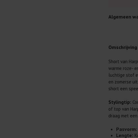
Algemeen wa
Omschrijving
Short van Har
Je wilt natuur
warme roze- en
Daarom geven 
luchtige stof 
Lees altijd
en zomerse uits
short een spee
Was kleding
buitenkant.
Stylingtip:
Com
Wees zuinig
of top van Har
genoeg.
draag met een 
Was zo koud
al prima.
Pasvorm:
Lengte:
K