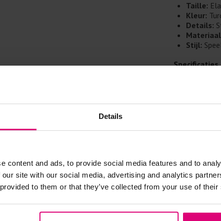
Doe de wasm
Taille:
Ela
kreuken/wrij
Kleur:
Tur
Details:
St
Gebruik een
Materiaal
artikelen m
Stijl:
Speel
Selecteer h
wasmiddel.
Specificaties
100% katoen
Gebreide kle
Allereerst: 
Details
Was in de 
voorkomt wri
Was zo koud
e content and ads, to provide social media features and to analy
Droog het k
- 50
%
- 40
%
 our site with our social media, advertising and analytics partn
Controleer 
 provided to them or that they’ve collected from your use of their
kledingstuk
Strijkijzer/