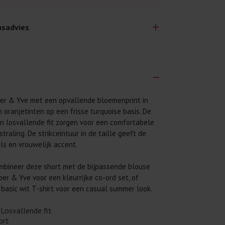
sadvies
per & Yve met een opvallende bloemenprint in
lijk lang plezier hebben van je nieuwe kleding.
 oranjetinten op een frisse turquoise basis. De
wij een aantal algemene was-tips:
en losvallende fit zorgen voor een comfortabele
 eerst even het was-etiket.
traling. De strikceintuur in de taille geeft de
ls en vrouwelijk accent.
 binnenste buiten. Dat beschermt de
bineer deze short met de bijpassende blouse
 met wasmiddel. Per kledingstuk is een drupje
per & Yve voor een kleurrijke co-ord set, of
basic wit T-shirt voor een casual summer look.
 mogelijk. Op 20 of 30 graden wassen is vaak
Losvallende fit
ort