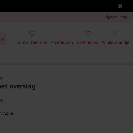
Spaarpunten
ow
Contacteer ons
Aanmelden
Favorieten
Winkelmandje
ve
met overslag
99
r:
Aqua