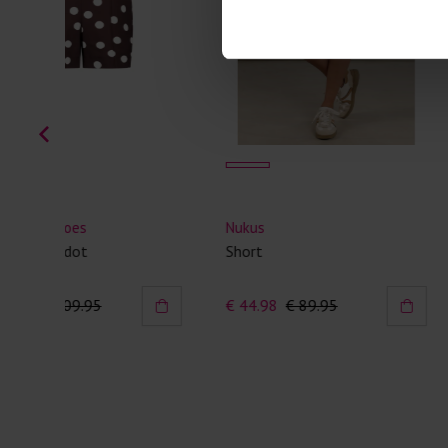
Nukus
YAYA
Short
Gestreept short
€ 44.98
€ 89.95
€ 48.97
€ 69.95