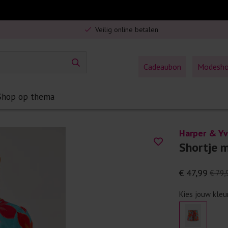
Veilig online betalen
5% spaarbonus op jouw aankoop
Gratis verzending in Nederland vanaf €75,-
Cadeaubon
Modesh
Shop op thema
Harper & Y
Shortje 
€ 47,99
€ 79,
Kies jouw kleu