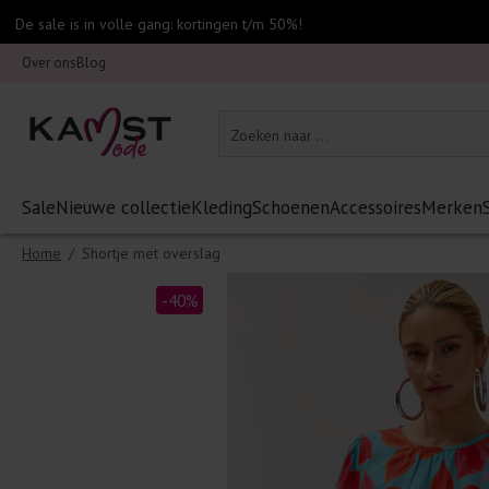
De sale is in volle gang: kortingen t/m 50%!
Over ons
Blog
Sale
Nieuwe collectie
Kleding
Schoenen
Accessoires
Merken
Home
/
Shortje met overslag
-40%