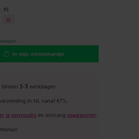
t:
XS
XL
erkdagen
In
mijn
winkelmandje
g binnen
1-3
werkdagen
verzending in NL vanaf €75,-
er je eenvoudig
en ontvang
spaarpunten
rbonus!