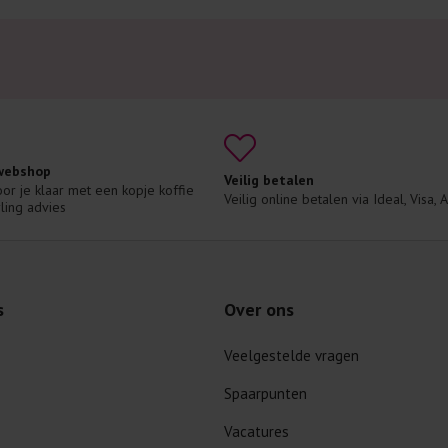
 webshop
Veilig betalen
voor je klaar met een kopje koffie 
Veilig online betalen via Ideal, Visa,
ling advies
s
Over ons
Veelgestelde vragen
Spaarpunten
Vacatures