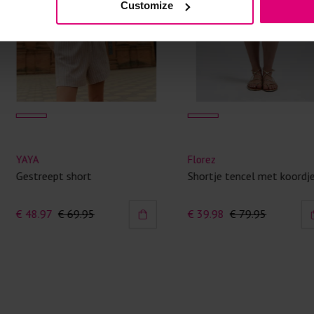
Customize
Kledingstukken
van het strijk
spijkerbroeken
niet gestreke
Twijfels? Wij
Florez
Lady day
Shortje tencel met koordje
Short print
€ 39.98
€ 79.95
€ 47.97
€ 