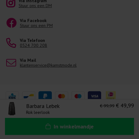
Via Instagram
Stuur ons een DM
Via Facebook
Stuur ons een PM
Via Telefoon
0524 700 208
Via Mail
klantenservice@kamstmode.nl
€ 49,99
Barbara Lebek
€ 99,99
Rok leerlook
Levering 1-3 Werkdagen
Algemene voorwaarden
Disclaimer
Ons privacy statement
In
winkelmandje
Copyright © 2026. All Rights Reserved | Powered by
Tilroy