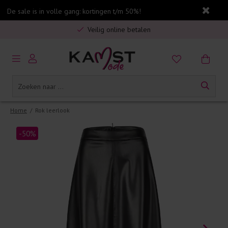
De sale is in volle gang: kortingen t/m 50%!
Gratis verzending in Nederland vanaf €75,-
Veilig online betalen
5% spaarbonus op jouw aankoop
Gratis verzending in Nederland vanaf €75,-
Home
/
Rok leerlook
-50%