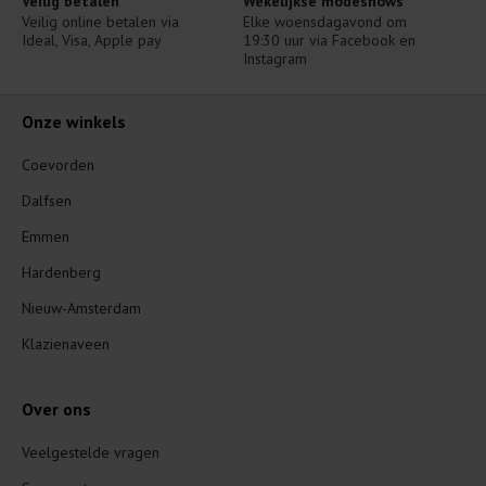
Veilig betalen
Wekelijkse modeshows
Veilig online betalen via 
Elke woensdagavond om 
Ideal, Visa, Apple pay
19:30 uur via Facebook en 
Instagram
Onze winkels
Coevorden
Dalfsen
Emmen
Hardenberg
Nieuw-Amsterdam
Klazienaveen
Over ons
Veelgestelde vragen