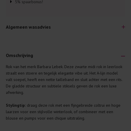
5% spaarbonus!
Algemeen wasadvies
Omschrijving
Rok van het merk Barbara Lebek. Deze zwarte midi rok in leerlook
Je wilt natuurlijk lang plezier hebben van je nieuwe kleding.
straalt een stoere en tegelijk elegante vibe uit. Het A-lijn model
Daarom geven wij een aantal algemene was-tips:
valt soepel, heeft een nette tailleband en sluit achter met een rits.
De gladde structuur en subtiele stiksels geven de rok een luxe
Lees altijd eerst even het was-etiket.
afwerking.
Was kleding binnenste buiten. Dat beschermt de
buitenkant.
Stylingtip:
draag deze rok met een fijngebreide coltrui en hoge
laarzen voor een stijlvolle winterlook, of combineer met een
Wees zuinig met wasmiddel. Per kledingstuk is een drupje
blouse en pumps voor een chique uitstraling.
genoeg.
Was zo koud mogelijk. Op 20 of 30 graden wassen is vaak