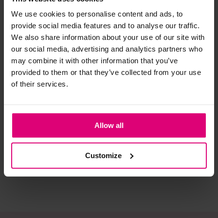
We use cookies to personalise content and ads, to
Strijkijzer/droogtrommel:
provide social media features and to analyse our traffic.
We also share information about your use of our site with
Kledingstukken met elastine zijn niet bestand tegen de hitte
our social media, advertising and analytics partners who
van het strijkijzer en/of de droogtrommel. Ook in veel
may combine it with other information that you’ve
spijkerbroeken is elastine (stretch) verwerkt en mogen dus
provided to them or that they’ve collected from your use
niet gestreken worden en/of in de droogtrommel.
of their services.
Twijfels? Wij staan klaar voor advies op maat.
Nukus
Nukus
Obj
Jack suedine
Bomber met dots
Jas
Allow all
jacquard
€ 
€ 149,95
€ 149,95
€ 
Customize