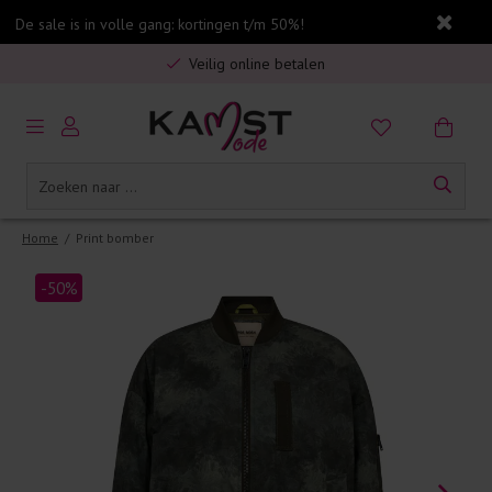
De sale is in volle gang: kortingen t/m 50%!
Gratis verzending in Nederland vanaf €75,-
Veilig online betalen
5% spaarbonus op jouw aankoop
Gratis verzending in Nederland vanaf €75,-
Home
/
Print bomber
-50%