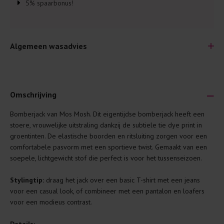
5% spaarbonus!
Algemeen wasadvies
Omschrijving
Bomberjack van Mos Mosh. Dit eigentijdse bomberjack heeft een
Je wilt natuurlijk lang plezier hebben van je nieuwe kleding.
stoere, vrouwelijke uitstraling dankzij de subtiele tie dye print in
Daarom geven wij een aantal algemene was-tips:
groentinten. De elastische boorden en ritsluiting zorgen voor een
comfortabele pasvorm met een sportieve twist. Gemaakt van een
Lees altijd eerst even het was-etiket.
soepele, lichtgewicht stof die perfect is voor het tussenseizoen.
Was kleding binnenste buiten. Dat beschermt de
buitenkant.
Stylingtip:
draag het jack over een basic T-shirt met een jeans
voor een casual look, of combineer met een pantalon en loafers
Wees zuinig met wasmiddel. Per kledingstuk is een drupje
voor een modieus contrast.
genoeg.
Was zo koud mogelijk. Op 20 of 30 graden wassen is vaak