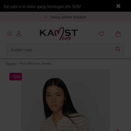
De sale is in volle gang: kortingen t/m 50%!
Gratis verzending in Nederland vanaf €75,-
Veilig online betalen
5% spaarbonus op jouw aankoop
Gratis verzending in Nederland vanaf €75,-
Home
/
Polo fijn brei streep
-50%