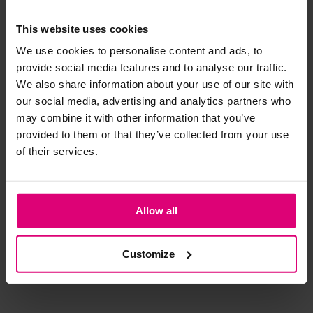
This website uses cookies
Strijkijzer/droogtrommel:
- 40
%
- 
We use cookies to personalise content and ads, to
Kledingstukken met elastine zijn niet bestand tegen de hitte
provide social media features and to analyse our traffic.
van het strijkijzer en/of de droogtrommel. Ook in veel
We also share information about your use of our site with
spijkerbroeken is elastine (stretch) verwerkt en mogen dus
our social media, advertising and analytics partners who
niet gestreken worden en/of in de droogtrommel.
may combine it with other information that you’ve
provided to them or that they’ve collected from your use
Twijfels? Wij staan klaar voor advies op maat.
of their services.
Allow all
Studio Anneloes
Rabe
Obj
Crochet polo
Polo bloem
T-s
Customize
€ 65.97
€ 
€ 79,99
€ 109.95
€ 