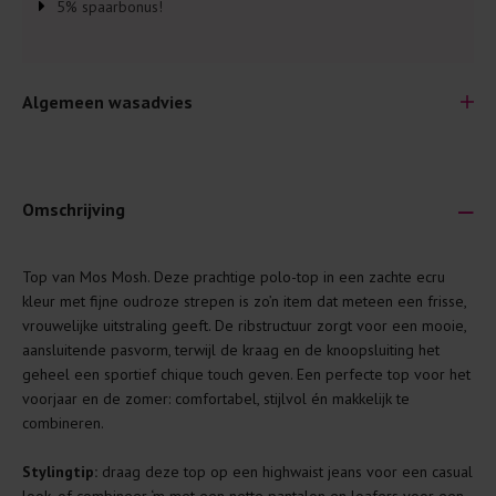
5% spaarbonus!
Algemeen wasadvies
Omschrijving
Je wilt natuurlijk lang plezier hebben van je nieuwe kleding.
Top van Mos Mosh. Deze prachtige polo-top in een zachte ecru
Daarom geven wij een aantal algemene was-tips:
kleur met fijne oudroze strepen is zo’n item dat meteen een frisse,
vrouwelijke uitstraling geeft. De ribstructuur zorgt voor een mooie,
Lees altijd eerst even het was-etiket.
aansluitende pasvorm, terwijl de kraag en de knoopsluiting het
Was kleding binnenste buiten. Dat beschermt de
geheel een sportief chique touch geven. Een perfecte top voor het
buitenkant.
voorjaar en de zomer: comfortabel, stijlvol én makkelijk te
combineren.
Wees zuinig met wasmiddel. Per kledingstuk is een drupje
genoeg.
Stylingtip:
draag deze top op een highwaist jeans voor een casual
Was zo koud mogelijk. Op 20 of 30 graden wassen is vaak