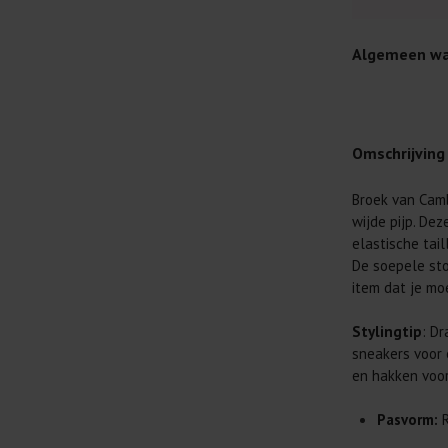
Algemeen wa
Omschrijving
Broek van Camb
Je wilt natuur
wijde pijp. De
Daarom geven 
elastische tai
Lees altijd
De soepele sto
item dat je mo
Was kleding
buitenkant.
Stylingtip
: D
Wees zuinig
sneakers voor 
genoeg.
en hakken voor
Was zo koud
al prima.
Pasvorm:
R