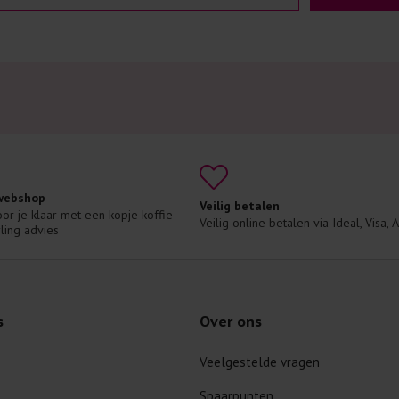
 webshop
Veilig betalen
voor je klaar met een kopje koffie 
Veilig online betalen via Ideal, Visa,
ling advies
s
Over ons
Veelgestelde vragen
Spaarpunten