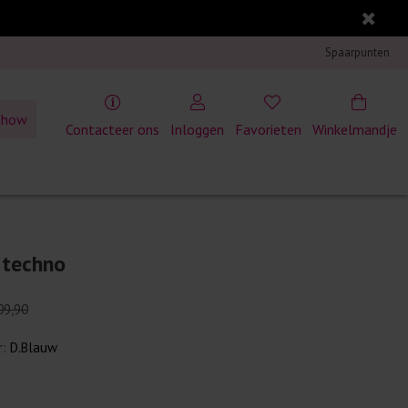
Spaarpunten
show
Contacteer ons
Inloggen
Favorieten
Winkelmandje
 techno
09,90
r:
D.Blauw