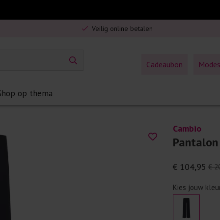
Gratis verzending in Nederland vanaf €75,-
Veilig online betalen
5% spaarbonus op jouw aankoop
Gratis verzending in Nederland vanaf €75,-
Cadeaubon
Mode
Shop op thema
Cambio
Pantalon
€ 104,95
€ 2
Kies jouw kleu