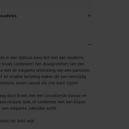
sadvies
io in een tijdloze navy tint met een moderne,
lijk lang plezier hebben van je nieuwe kleding.
ze broek combineert het draagcomfort van een
wij een aantal algemene was-tips:
lle met de elegante uitstraling van een pantalon.
 eerst even het was-etiket.
f en strakke belijning maken dit een veelzijdig
eiteloos zowel casual als chic kunt stylen.
 binnenste buiten. Dat beschermt de
raag deze broek met een losvallende blouse en
 met wasmiddel. Per kledingstuk is een drupje
een relaxte look, of combineer met een blazer
 een elegante, zakelijke outfit.
 mogelijk. Op 20 of 30 graden wassen is vaak
echt tot licht wijd