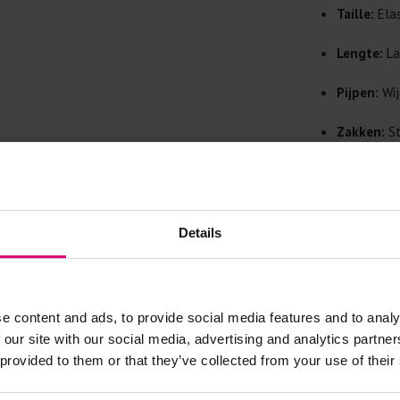
Doe de wasm
Taille:
Elas
kreuken/wrij
Gebruik een
Lengte:
La
artikelen m
Pijpen:
Wij
Selecteer h
wasmiddel.
Zakken:
St
Gebreide kle
Sluiting:
E
Allereerst: 
Materiaal:
Was in de 
Details
voorkomt wri
Was zo koud
Droog het k
e content and ads, to provide social media features and to analy
Controleer 
 our site with our social media, advertising and analytics partn
kledingstuk
 provided to them or that they’ve collected from your use of their
Strijkijzer/