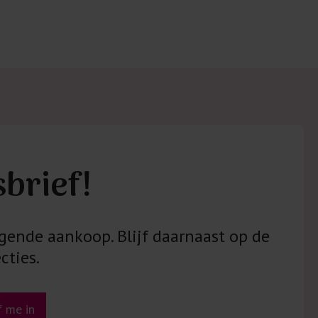
sbrief!
gende aankoop. Blijf daarnaast op de
cties.
jf me in