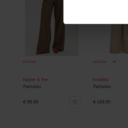
Harper & Yve
Freebird
Pantalon
Pantalon
€ 99,99
€ 109,95