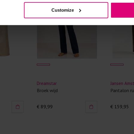
Kledingstukken
Customize
van het strijk
spijkerbroeken
niet gestreke
Twijfels? Wij
Dreamstar
Jansen Ams
Broek wijd
Pantalon ru
€ 89,99
€ 159,95