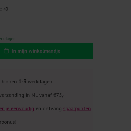
t:
40
erkdagen
In
mijn
winkelmandje
g binnen
1-3
werkdagen
verzending in NL vanaf €75,-
er je eenvoudig
en ontvang
spaarpunten
rbonus!