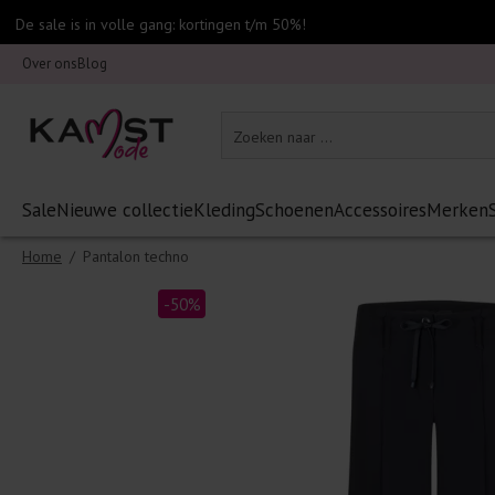
De sale is in volle gang: kortingen t/m 50%!
Over ons
Blog
Sale
Nieuwe collectie
Kleding
Schoenen
Accessoires
Merken
Home
/
Pantalon techno
-50%