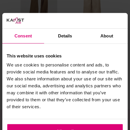
al prima.
Doe de wasmachine niet te vol. Dat voorkomt
kreuken/wrijving.
Gebruik een waszakje voor poreuze materialen en/of
artikelen met kraaltjes/steentjes.
Consent
Details
About
Selecteer het wasgoed op kleur en was met een passend
Harper & Yve
Freebird
Dr
wasmiddel.
Pantalon
Pantalon
Bro
This website uses cookies
We use cookies to personalise content and ads, to
Gebreide kledingstukken (met of zonder wol):
€ 99,99
€ 109,95
€ 
provide social media features and to analyse our traffic.
Allereerst: stel het wassen zo lang mogelijk uit.
We also share information about your use of our site with
our social media, advertising and analytics partners who
Was in de wasmachine op een wol-programma. Dit
voorkomt wrijving en pilling.
may combine it with other information that you’ve
provided to them or that they’ve collected from your use
Was zo koud mogelijk.
of their services.
Droog het kledingstuk liggend op een handdoek.
Controleer na het wassen op pilling en scheer het
kledingstuk indien nodig met een kledingtondeuse.