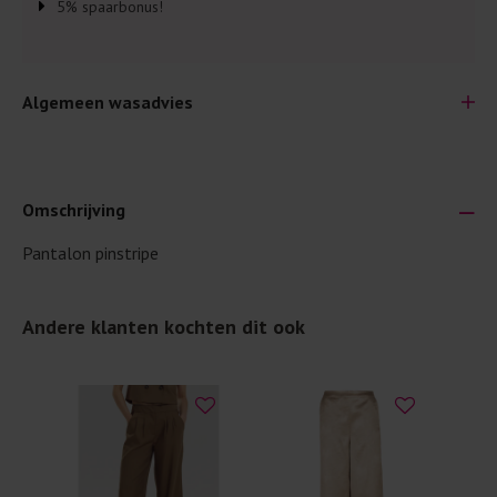
5% spaarbonus!
Algemeen wasadvies
Omschrijving
Pantalon pinstripe
Je wilt natuurlijk lang plezier hebben van je nieuwe kleding.
Daarom geven wij een aantal algemene was-tips:
Andere klanten kochten dit ook
Lees altijd eerst even het was-etiket.
Was kleding binnenste buiten. Dat beschermt de
buitenkant.
Wees zuinig met wasmiddel. Per kledingstuk is een drupje
genoeg.
Was zo koud mogelijk. Op 20 of 30 graden wassen is vaak