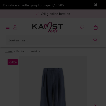
De sale is in volle gang: kortingen t/m 50%!
Gratis verzending in Nederland vanaf €75,-
Veilig online betalen
5% spaarbonus op jouw aankoop
Gratis verzending in Nederland vanaf €75,-
Home
/
Pantalon pinstripe
-50%