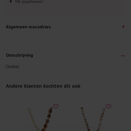
5% spaarbonus!
Algemeen wasadvies
Omschrijving
Oorbel
Je wilt natuurlijk lang plezier hebben van je nieuwe kleding.
Daarom geven wij een aantal algemene was-tips:
Andere klanten kochten dit ook
Lees altijd eerst even het was-etiket.
Was kleding binnenste buiten. Dat beschermt de
buitenkant.
Wees zuinig met wasmiddel. Per kledingstuk is een drupje
genoeg.
Was zo koud mogelijk. Op 20 of 30 graden wassen is vaak