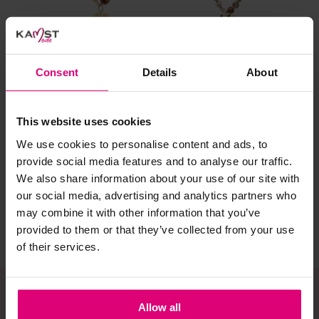
al prima.
Doe de wasmachine niet te vol. Dat voorkomt
kreuken/wrijving.
Gebruik een waszakje voor poreuze materialen en/of
Consent
Details
About
artikelen met kraaltjes/steentjes.
Selecteer het wasgoed op kleur en was met een passend
Sunset Fashion
Sunset Fashion
Sun
This website uses cookies
wasmiddel.
nter
Ketting kraal en
Ketting kralen met
Sja
We use cookies to personalise content and ads, to
schakel
hartje
provide social media features and to analyse our traffic.
Gebreide kledingstukken (met of zonder wol):
€ 19,95
€ 11,95
€ 9
We also share information about your use of our site with
Allereerst: stel het wassen zo lang mogelijk uit.
our social media, advertising and analytics partners who
Was in de wasmachine op een wol-programma. Dit
may combine it with other information that you’ve
voorkomt wrijving en pilling.
provided to them or that they’ve collected from your use
of their services.
Was zo koud mogelijk.
Droog het kledingstuk liggend op een handdoek.
Controleer na het wassen op pilling en scheer het
Allow all
kledingstuk indien nodig met een kledingtondeuse.