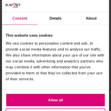
Selecteer het wasgoed op kleur en was met een passend
wasmiddel.
Neo noir
Neo noir
Fr
Consent
Details
About
Maxi rok dot
Voile skirt
Bal
Gebreide kledingstukken (met of zonder wol):
€ 41.97
€ 
€ 69,95
This website uses cookies
Allereerst: stel het wassen zo lang mogelijk uit.
€ 69.95
€ 
We use cookies to personalise content and ads, to
Was in de wasmachine op een wol-programma. Dit
voorkomt wrijving en pilling.
provide social media features and to analyse our traffic.
We also share information about your use of our site with
Was zo koud mogelijk.
our social media, advertising and analytics partners who
Droog het kledingstuk liggend op een handdoek.
may combine it with other information that you’ve
provided to them or that they’ve collected from your use
Controleer na het wassen op pilling en scheer het
kledingstuk indien nodig met een kledingtondeuse.
of their services.
Schrijf je in op onze
Strijkijzer/droogtrommel:
nieuwsbrief!
Allow all
Kledingstukken met elastine zijn niet bestand tegen de hitte
van het strijkijzer en/of de droogtrommel. Ook in veel