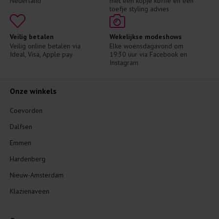
Nederland
met een kopje koffie en een 
toefje styling advies
Veilig betalen
Wekelijkse modeshows
Veilig online betalen via 
Elke woensdagavond om 
Ideal, Visa, Apple pay
19:30 uur via Facebook en 
Instagram
Onze winkels
Coevorden
Dalfsen
Emmen
Hardenberg
Nieuw-Amsterdam
Klazienaveen