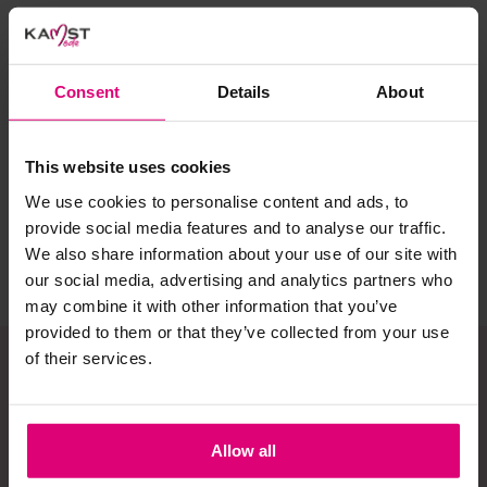
Selecteer het wasgoed op kleur en was met een passend
wasmiddel.
Studio Anneloes
Red Button
Red
Consent
Details
About
Capri travel
Capri jeans
Cap
Gebreide kledingstukken (met of zonder wol):
Allereerst: stel het wassen zo lang mogelijk uit.
€ 59.97
€ 35.99
€ 
This website uses cookies
€ 99.95
€ 59.99
€ 
Was in de wasmachine op een wol-programma. Dit
We use cookies to personalise content and ads, to
voorkomt wrijving en pilling.
provide social media features and to analyse our traffic.
Was zo koud mogelijk.
We also share information about your use of our site with
our social media, advertising and analytics partners who
Droog het kledingstuk liggend op een handdoek.
may combine it with other information that you’ve
Controleer na het wassen op pilling en scheer het
provided to them or that they’ve collected from your use
kledingstuk indien nodig met een kledingtondeuse.
of their services.
Strijkijzer/droogtrommel:
Schrijf je in op onze
Kledingstukken met elastine zijn niet bestand tegen de hitte
Allow all
nieuwsbrief!
van het strijkijzer en/of de droogtrommel. Ook in veel