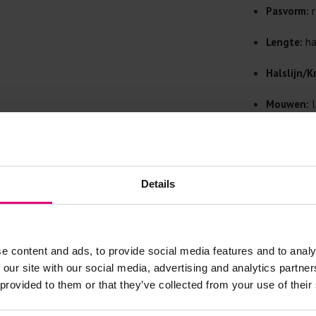
Doe de wasm
Pasvorm:
r
kreuken/wrij
Gebruik een
Lengte:
ha
artikelen m
Halslijn/K
Selecteer h
wasmiddel.
Mouwen:
l
Gebreide kle
Sluiting:
k
Allereerst: 
Details:
ge
Was in de 
Details
voorkomt wri
Was zo koud
Droog het k
e content and ads, to provide social media features and to analy
Controleer 
 our site with our social media, advertising and analytics partn
kledingstuk
- 50
%
 provided to them or that they’ve collected from your use of their
Strijkijzer/