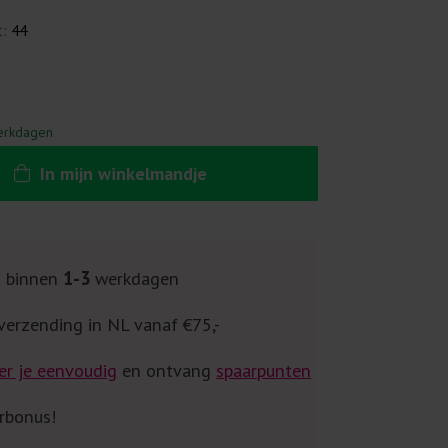
t:
44
erkdagen
In
mijn
winkelmandje
g binnen
1-3
werkdagen
verzending in NL vanaf €75,-
er je eenvoudig
en ontvang
spaarpunten
rbonus!