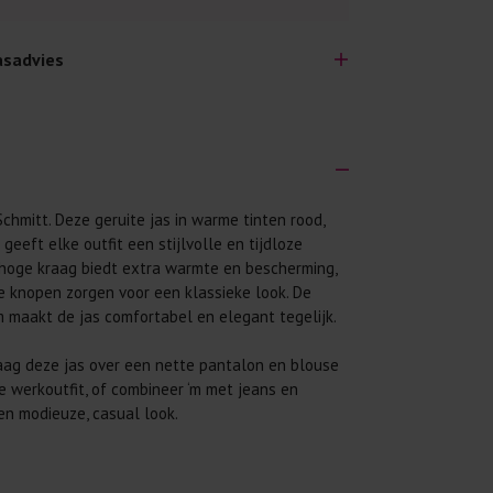
sadvies
Schmitt. Deze geruite jas in warme tinten rood,
lijk lang plezier hebben van je nieuwe kleding.
geeft elke outfit een stijlvolle en tijdloze
wij een aantal algemene was-tips:
e hoge kraag biedt extra warmte en bescherming,
 eerst even het was-etiket.
te knopen zorgen voor een klassieke look. De
 maakt de jas comfortabel en elegant tegelijk.
 binnenste buiten. Dat beschermt de
ag deze jas over een nette pantalon en blouse
 met wasmiddel. Per kledingstuk is een drupje
e werkoutfit, of combineer ‘m met jeans en
en modieuze, casual look.
 mogelijk. Op 20 of 30 graden wassen is vaak