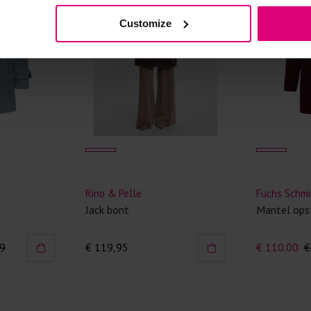
Kledingstukken
Customize
van het strijk
spijkerbroeken
niet gestreke
Twijfels? Wij
Rino & Pelle
Fuchs Schmi
Jack bont
Mantel ops
99
€ 119,95
€ 110.00
€