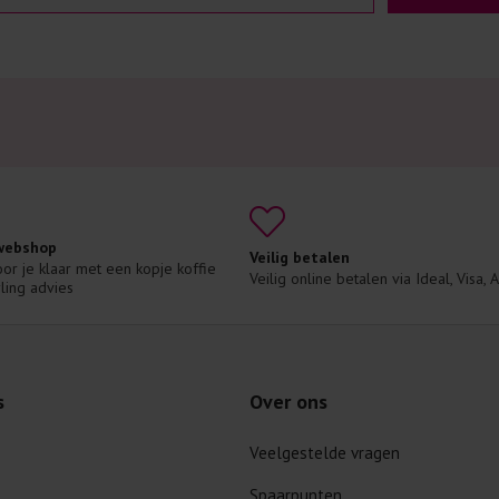
 webshop
Veilig betalen
voor je klaar met een kopje koffie 
Veilig online betalen via Ideal, Visa,
ling advies
s
Over ons
Veelgestelde vragen
Spaarpunten