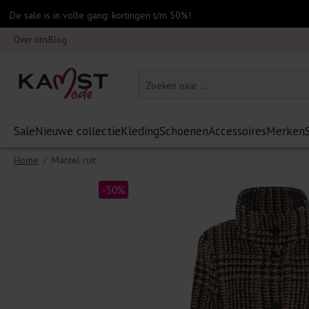
De sale is in volle gang: kortingen t/m 50%!
Over ons
Blog
Sale
Nieuwe collectie
Kleding
Schoenen
Accessoires
Merken
Home
/
Mantel ruit
-50%