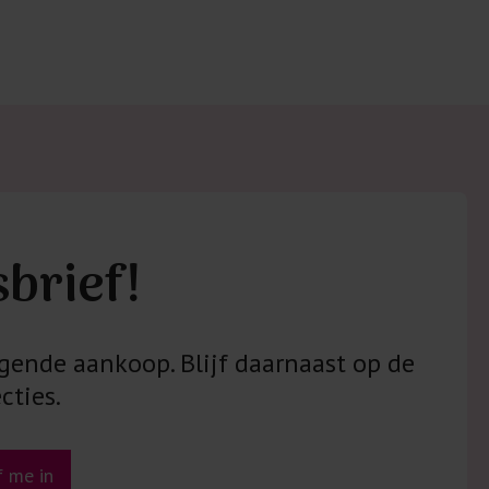
sbrief!
gende aankoop. Blijf daarnaast op de
cties.
jf me in