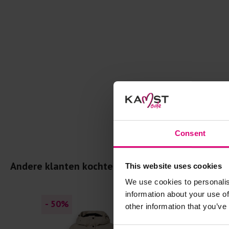
Consent
Andere klanten kochten dit ook
This website uses cookies
We use cookies to personalis
information about your use of
- 50
%
- 50
%
other information that you’ve