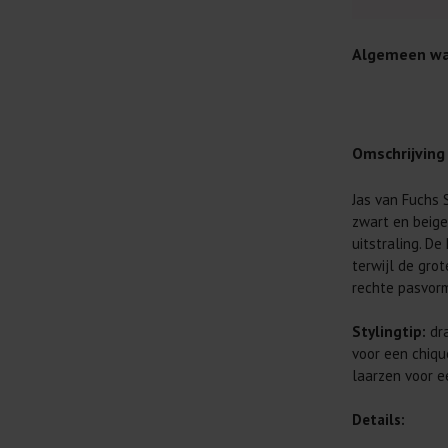
Algemeen wa
Omschrijving
Jas van Fuchs 
Je wilt natuur
zwart en beige 
Daarom geven 
uitstraling. D
Lees altijd
terwijl de gro
rechte pasvorm
Was kleding
buitenkant.
Stylingtip:
dra
Wees zuinig
voor een chiqu
genoeg.
laarzen voor e
Was zo koud
al prima.
Details: