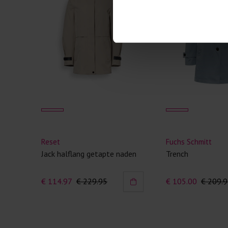
Reset
Fuchs Schmitt
Jack halflang getapte naden
Trench
€ 114.97
€ 229.95
€ 105.00
€ 209.