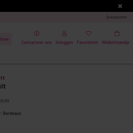
Spaarpunten
show
Contacteer ons
Inloggen
Favorieten
Winkelmandje
tt
it
19,99
r:
Bordeaux