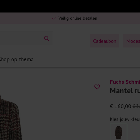
Gratis verzending in Nederland vanaf €75,-
Veilig online betalen
5% spaarbonus op jouw aankoop
Gratis verzending in Nederland vanaf €75,-
Cadeaubon
Mode
Shop op thema
Fuchs Schmi
Mantel ru
€ 160,00
€ 3
Kies jouw kleu