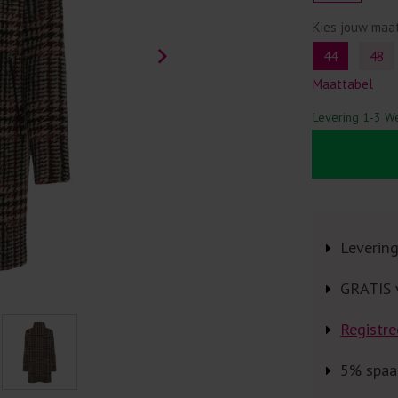
Kies jouw maa
44
48
Maattabel
Levering 1-3 W
Leverin
GRATIS 
Registre
5% spaa