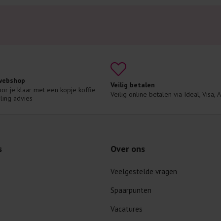
 webshop
Veilig betalen
voor je klaar met een kopje koffie 
Veilig online betalen via Ideal, Visa,
ling advies
s
Over ons
Veelgestelde vragen
Spaarpunten
Vacatures