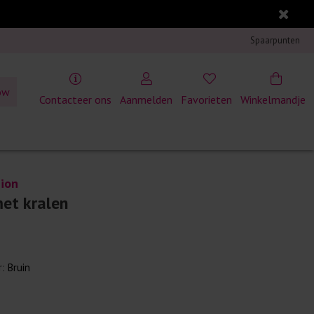
Spaarpunten
ow
Contacteer ons
Aanmelden
Favorieten
Winkelmandje
ion
met kralen
r:
Bruin