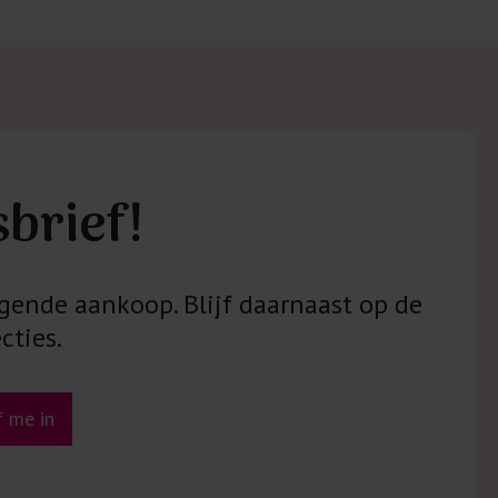
 met elastine zijn niet bestand tegen de hitte
ijzer en/of de droogtrommel. Ook in veel
 is elastine (stretch) verwerkt en mogen dus
n worden en/of in de droogtrommel.
 staan klaar voor advies op maat.
sbrief!
gende aankoop. Blijf daarnaast op de
cties.
jf me in