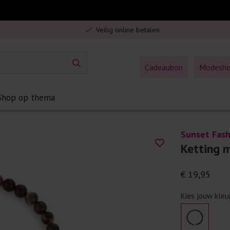
Gratis verzending in Nederland vanaf €75,-
Veilig online betalen
5% spaarbonus op jouw aankoop
Gratis verzending in Nederland vanaf €75,-
Cadeaubon
Modesh
Shop op thema
Sunset Fash
Ketting 
€ 19,95
Kies jouw kleu