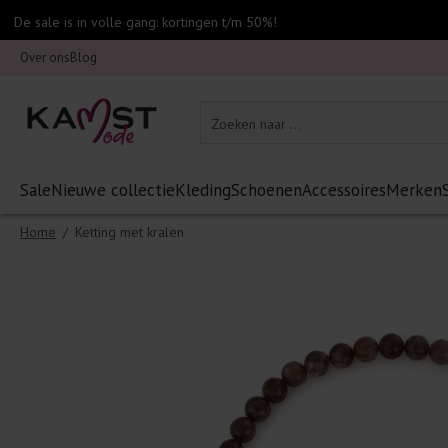
De sale is in volle gang: kortingen t/m 50%!
Over ons
Blog
Sale
Nieuwe collectie
Kleding
Schoenen
Accessoires
Merken
Home
/
Ketting met kralen