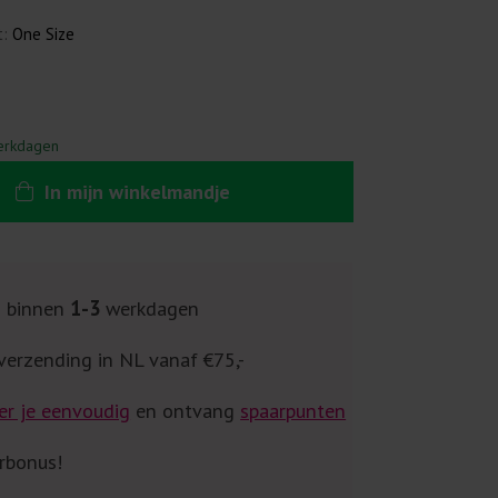
t:
One Size
erkdagen
In
mijn
winkelmandje
g binnen
1-3
werkdagen
verzending in NL vanaf €75,-
er je eenvoudig
en ontvang
spaarpunten
rbonus!