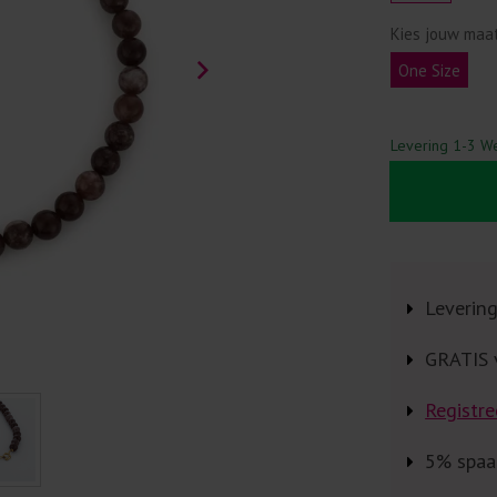
Kies jouw maa
One Size
Levering 1-3 W
Leverin
GRATIS 
Registre
5% spaa