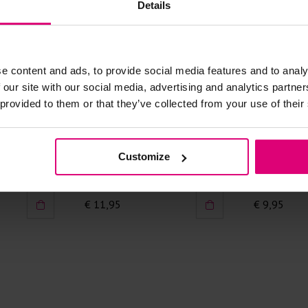
Details
kreuken/wrij
Gebruik een
artikelen m
e content and ads, to provide social media features and to analy
Selecteer h
wasmiddel.
 our site with our social media, advertising and analytics partn
 provided to them or that they’ve collected from your use of their
Gebreide kle
Allereerst: 
Sunset Fashion
Sunset Fash
Customize
chakel
Ketting kralen met hartje
Sjaaltje dot
Was in de 
voorkomt wri
€ 11,95
€ 9,95
Was zo koud
Droog het k
Controleer 
kledingstuk
Strijkijzer/