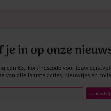
Kledingstukken
van het strijk
spijkerbroeken
niet gestreke
Twijfels? Wij
f je in op onze nieuw
 een €5,- kortingscode voor jouw eerstvol
e van alle laatste acties, nieuwtjes en colle
Ja, ik schri