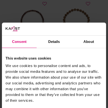
al prima.
Doe de wasmachine niet te vol. Dat voorkomt
kreuken/wrijving.
Gebruik een waszakje voor poreuze materialen en/of
artikelen met kraaltjes/steentjes.
Selecteer het wasgoed op kleur en was met een passend
wasmiddel.
Consent
Details
About
Gebreide kledingstukken (met of zonder wol):
This website uses cookies
Sunset Fashion
Sunset Fashion
Sun
Allereerst: stel het wassen zo lang mogelijk uit.
We use cookies to personalise content and ads, to
Ketting met kralen
Ketting kraal panter
Ket
provide social media features and to analyse our traffic.
Was in de wasmachine op een wol-programma. Dit
sch
voorkomt wrijving en pilling.
We also share information about your use of our site with
€ 19,95
€ 19,95
€ 
our social media, advertising and analytics partners who
Was zo koud mogelijk.
may combine it with other information that you’ve
Droog het kledingstuk liggend op een handdoek.
provided to them or that they’ve collected from your use
of their services.
Controleer na het wassen op pilling en scheer het
kledingstuk indien nodig met een kledingtondeuse.