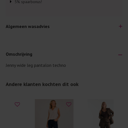
5% spaarbonus!
Algemeen wasadvies
Omschrijving
Jenny wide leg pantalon techno
Je wilt natuurlijk lang plezier hebben van je nieuwe kleding.
Daarom geven wij een aantal algemene was-tips:
Andere klanten kochten dit ook
Lees altijd eerst even het was-etiket.
Was kleding binnenste buiten. Dat beschermt de
buitenkant.
Wees zuinig met wasmiddel. Per kledingstuk is een drupje
genoeg.
Was zo koud mogelijk. Op 20 of 30 graden wassen is vaak