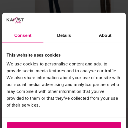
al prima.
Doe de wasmachine niet te vol. Dat voorkomt
kreuken/wrijving.
Gebruik een waszakje voor poreuze materialen en/of
artikelen met kraaltjes/steentjes.
Consent
Details
About
Selecteer het wasgoed op kleur en was met een passend
Dreamstar
Jansen Amsterdam
Lab
wasmiddel.
Broek wijd
Pantalon ruit
Pa
This website uses cookies
We use cookies to personalise content and ads, to
Gebreide kledingstukken (met of zonder wol):
€ 89,99
€ 159,95
€ 
provide social media features and to analyse our traffic.
Allereerst: stel het wassen zo lang mogelijk uit.
We also share information about your use of our site with
our social media, advertising and analytics partners who
Was in de wasmachine op een wol-programma. Dit
voorkomt wrijving en pilling.
may combine it with other information that you’ve
provided to them or that they’ve collected from your use
Was zo koud mogelijk.
of their services.
Droog het kledingstuk liggend op een handdoek.
Controleer na het wassen op pilling en scheer het
kledingstuk indien nodig met een kledingtondeuse.