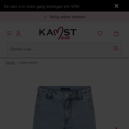
De sale is in volle gang: kortingen t/m 50%!
Gratis verzending in Nederland vanaf €75,-
Veilig online betalen
5% spaarbonus op jouw aankoop
Gratis verzending in Nederland vanaf €75,-
Home
/
Jeans short