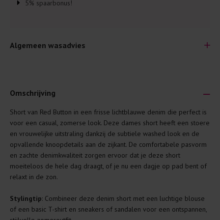
5% spaarbonus!
Algemeen wasadvies
Omschrijving
Short van Red Button in een frisse lichtblauwe denim die perfect is
Je wilt natuurlijk lang plezier hebben van je nieuwe kleding.
voor een casual, zomerse look. Deze dames short heeft een stoere
Daarom geven wij een aantal algemene was-tips:
en vrouwelijke uitstraling dankzij de subtiele washed look en de
opvallende knoopdetails aan de zijkant. De comfortabele pasvorm
Lees altijd eerst even het was-etiket.
en zachte denimkwaliteit zorgen ervoor dat je deze short
Was kleding binnenste buiten. Dat beschermt de
moeiteloos de hele dag draagt, of je nu een dagje op pad bent of
buitenkant.
relaxt in de zon.
Wees zuinig met wasmiddel. Per kledingstuk is een drupje
Stylingtip
: Combineer deze denim short met een luchtige blouse
genoeg.
of een basic T-shirt en sneakers of sandalen voor een ontspannen,
Was zo koud mogelijk. Op 20 of 30 graden wassen is vaak