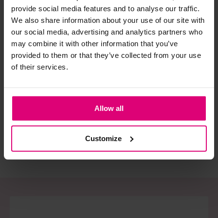
provide social media features and to analyse our traffic.
We also share information about your use of our site with
Strijkijzer/droogtrommel:
our social media, advertising and analytics partners who
Kledingstukken met elastine zijn niet bestand tegen de hitte
may combine it with other information that you’ve
van het strijkijzer en/of de droogtrommel. Ook in veel
provided to them or that they’ve collected from your use
spijkerbroeken is elastine (stretch) verwerkt en mogen dus
of their services.
Red Button
Red Button
Red
niet gestreken worden en/of in de droogtrommel.
Capri jog colour
Colour short
Jog
Twijfels? Wij staan klaar voor advies op maat.
€ 41.99
Allow all
€ 59,99
€ 
€ 59.99
Customize