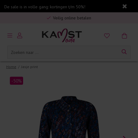
De sale is in volle gang: kortingen t/m 50%!
Gratis verzending in Nederland vanaf €75,-
Veilig online betalen
5% spaarbonus op jouw aankoop
Gratis verzending in Nederland vanaf €75,-
Home
/
Jasje print
-50%