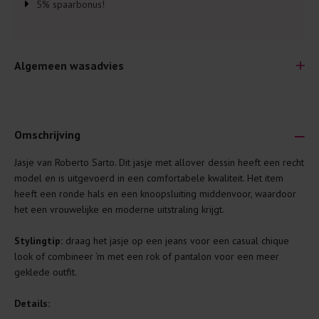
5% spaarbonus!
Algemeen wasadvies
Omschrijving
Jasje van Roberto Sarto. Dit jasje met allover dessin heeft een recht
Je wilt natuurlijk lang plezier hebben van je nieuwe kleding.
model en is uitgevoerd in een comfortabele kwaliteit. Het item
Daarom geven wij een aantal algemene was-tips:
heeft een ronde hals en een knoopsluiting middenvoor, waardoor
het een vrouwelijke en moderne uitstraling krijgt.
Lees altijd eerst even het was-etiket.
Was kleding binnenste buiten. Dat beschermt de
Stylingtip:
draag het jasje op een jeans voor een casual chique
buitenkant.
look of combineer ‘m met een rok of pantalon voor een meer
geklede outfit.
Wees zuinig met wasmiddel. Per kledingstuk is een drupje
genoeg.
Details:
Was zo koud mogelijk. Op 20 of 30 graden wassen is vaak