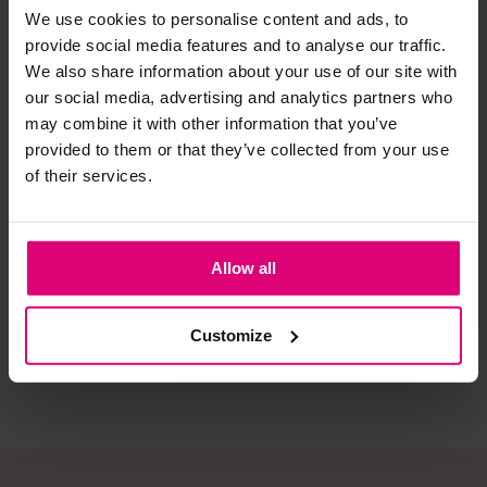
We use cookies to personalise content and ads, to
provide social media features and to analyse our traffic.
Strijkijzer/droogtrommel:
We also share information about your use of our site with
Kledingstukken met elastine zijn niet bestand tegen de hitte
our social media, advertising and analytics partners who
van het strijkijzer en/of de droogtrommel. Ook in veel
may combine it with other information that you’ve
spijkerbroeken is elastine (stretch) verwerkt en mogen dus
provided to them or that they’ve collected from your use
niet gestreken worden en/of in de droogtrommel.
of their services.
Twijfels? Wij staan klaar voor advies op maat.
Enjoy
Jansen Amsterdam
Lab
Bomber jasje
Bomber
Blo
bloemprint
Allow all
€ 59,99
€ 159,95
€ 
Customize