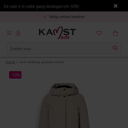
De sale is in volle gang: kortingen t/m 50%!
Gratis verzending in Nederland vanaf €75,-
Veilig online betalen
5% spaarbonus op jouw aankoop
Gratis verzending in Nederland vanaf €75,-
Home
/
Jack halflang getapte naden
-50%