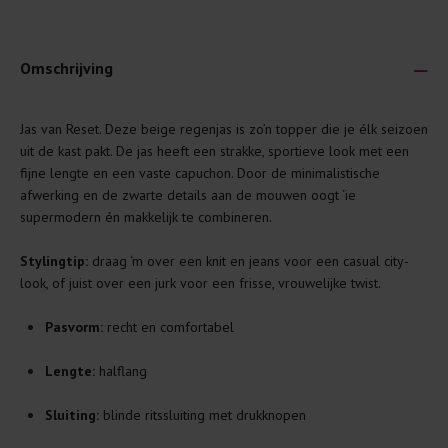
Omschrijving
Je wilt natuurlijk lang plezier hebben van je nieuwe kleding.
Jas van Reset. Deze beige regenjas is zo’n topper die je élk seizoen
Daarom geven wij een aantal algemene was-tips:
uit de kast pakt. De jas heeft een strakke, sportieve look met een
fijne lengte en een vaste capuchon. Door de minimalistische
Lees altijd eerst even het was-etiket.
afwerking en de zwarte details aan de mouwen oogt ‘ie
Was kleding binnenste buiten. Dat beschermt de
supermodern én makkelijk te combineren.
buitenkant.
Stylingtip:
draag ‘m over een knit en jeans voor een casual city-
Wees zuinig met wasmiddel. Per kledingstuk is een drupje
look, of juist over een jurk voor een frisse, vrouwelijke twist.
genoeg.
Was zo koud mogelijk. Op 20 of 30 graden wassen is vaak
Pasvorm:
recht en comfortabel
al prima.
Doe de wasmachine niet te vol. Dat voorkomt
Lengte:
halflang
kreuken/wrijving.
Sluiting:
blinde ritssluiting met drukknopen
Gebruik een waszakje voor poreuze materialen en/of
artikelen met kraaltjes/steentjes.