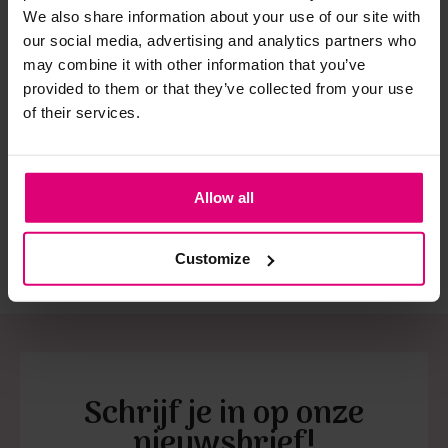
spijkerbroeken is elastine (stretch) verwerkt en mogen dus
We also share information about your use of our site with
niet gestreken worden en/of in de droogtrommel.
our social media, advertising and analytics partners who
may combine it with other information that you’ve
Twijfels? Wij staan klaar voor advies op maat.
provided to them or that they’ve collected from your use
Fuchs Schmitt
Rino & Pelle
Fuc
of their services.
Trench
Jack bont
Ma
kra
€ 105.00
€ 
€ 119,95
€ 209.99
€ 
Allow all
Customize
Schrijf je in op onze
nieuwsbrief!