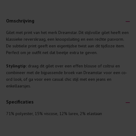
Omschrijving
Gilet met print van het merk Dreamstar. Dit stijlvolle gilet heeft een
Je wilt natuurlijk lang plezier hebben van je nieuwe kleding.
klassieke reverskraag, een knoopsluiting en een rechte pasvorm.
Daarom geven wij een aantal algemene was-tips:
De subtiele print geeft een eigentijdse twist aan dit tijdloze item.
Perfect om je outfit net dat beetje extra te geven.
Lees altijd eerst even het was-etiket.
Was kleding binnenste buiten. Dat beschermt de
Stylingtip:
draag dit gilet over een effen blouse of coltrui en
buitenkant.
combineer met de bijpassende broek van Dreamstar voor een co-
ord look, of ga voor een casual chic stijl met een jeans en
Wees zuinig met wasmiddel. Per kledingstuk is een drupje
enkellaarsjes.
genoeg.
Was zo koud mogelijk. Op 20 of 30 graden wassen is vaak
Specificaties
al prima.
Doe de wasmachine niet te vol. Dat voorkomt
71% polyester, 15% viscose, 12% lurex, 2% elastaan
kreuken/wrijving.
Gebruik een waszakje voor poreuze materialen en/of
artikelen met kraaltjes/steentjes.