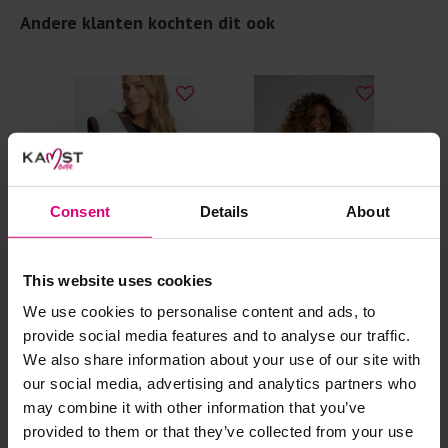
Andere klanten kochten dit ook
Selecteer het wasgoed op kleur en was met een passend
wasmiddel.
Gebreide kledingstukken (met of zonder wol):
Allereerst: stel het wassen zo lang mogelijk uit.
Was in de wasmachine op een wol-programma. Dit
voorkomt wrijving en pilling.
Consent
Details
About
Was zo koud mogelijk.
Droog het kledingstuk liggend op een handdoek.
This website uses cookies
Controleer na het wassen op pilling en scheer het
We use cookies to personalise content and ads, to
kledingstuk indien nodig met een kledingtondeuse.
provide social media features and to analyse our traffic.
Pom Amsterdam
Label Dot
Sis
We also share information about your use of our site with
noop
Reversible gilet
Gilet bont
Gil
Strijkijzer/droogtrommel:
our social media, advertising and analytics partners who
may combine it with other information that you’ve
Kledingstukken met elastine zijn niet bestand tegen de hitte
€ 169,00
€ 119,95
€ 
provided to them or that they’ve collected from your use
van het strijkijzer en/of de droogtrommel. Ook in veel