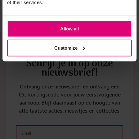
of their services.
spijkerbroeken is elastine (stretch) verwerkt en mogen dus
niet gestreken worden en/of in de droogtrommel.
Twijfels? Wij staan klaar voor advies op maat.
Allow all
Customize
Schrijf je in op onze
nieuwsbrief!
Ontvang onze nieuwsbrief en ontvang een
€5,- kortingscode voor jouw eerstvolgende
aankoop. Blijf daarnaast op de hoogte van
alle laatste acties, nieuwtjes en collecties.