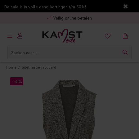
Gratis verzending in Nederland vanaf €75,-
De sale is in volle gang: kortingen t/m 50%!
Veilig online betalen
5% spaarbonus op jouw aankoop
Gratis verzending in Nederland vanaf €75,-
Home
/
Gilet rastar jacquard
-50%