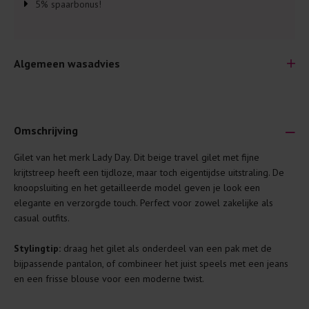
5% spaarbonus!
Algemeen wasadvies
Omschrijving
Gilet van het merk Lady Day. Dit beige travel gilet met fijne
Je wilt natuurlijk lang plezier hebben van je nieuwe kleding.
krijtstreep heeft een tijdloze, maar toch eigentijdse uitstraling. De
Daarom geven wij een aantal algemene was-tips:
knoopsluiting en het getailleerde model geven je look een
elegante en verzorgde touch. Perfect voor zowel zakelijke als
Lees altijd eerst even het was-etiket.
casual outfits.
Was kleding binnenste buiten. Dat beschermt de
buitenkant.
Stylingtip:
draag het gilet als onderdeel van een pak met de
bijpassende pantalon, of combineer het juist speels met een jeans
Wees zuinig met wasmiddel. Per kledingstuk is een drupje
en een frisse blouse voor een moderne twist.
genoeg.
Was zo koud mogelijk. Op 20 of 30 graden wassen is vaak