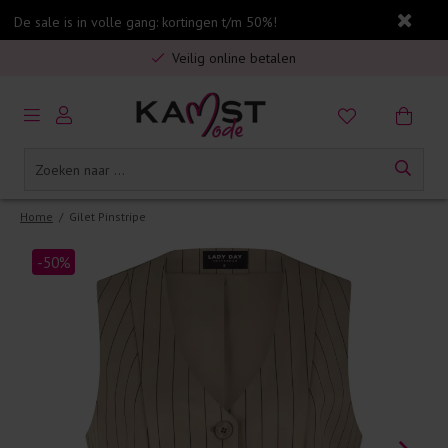
De sale is in volle gang: kortingen t/m 50%!
Gratis verzending in Nederland vanaf €75,-
Veilig online betalen
5% spaarbonus op jouw aankoop
Gratis verzending in Nederland vanaf €75,-
Home
/
Gilet Pinstripe
-50%