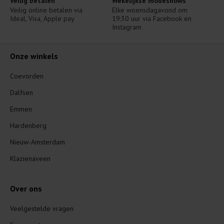
Veilig betalen
Wekelijkse modeshows
Veilig online betalen via 
Elke woensdagavond om 
Ideal, Visa, Apple pay
19:30 uur via Facebook en 
Instagram
Onze winkels
Coevorden
Dalfsen
Emmen
Hardenberg
Nieuw-Amsterdam
Klazienaveen
Over ons
Veelgestelde vragen