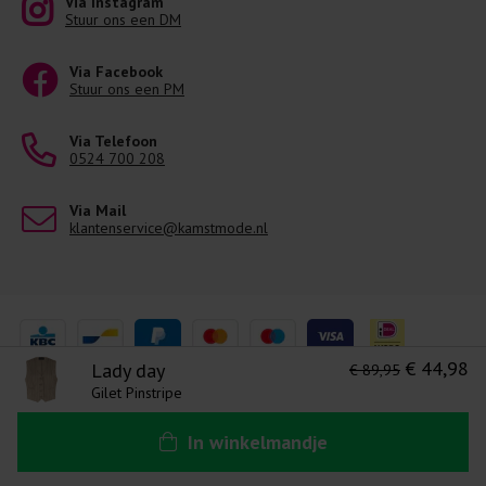
Via Instagram
Stuur ons een DM
Via Facebook
Stuur ons een PM
Via Telefoon
0524 700 208
Via Mail
klantenservice@kamstmode.nl
€ 44,98
Lady day
€ 89,95
Gilet Pinstripe
Levering 1-3 Werkdagen
Algemene voorwaarden
Disclaimer
Ons privacy statement
In
winkelmandje
Copyright © 2026. All Rights Reserved | Powered by
Tilroy