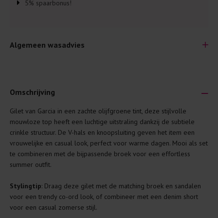
5% spaarbonus!
Algemeen wasadvies
Omschrijving
Gilet van Garcia in een zachte olijfgroene tint, deze stijlvolle
Je wilt natuurlijk lang plezier hebben van je nieuwe kleding.
mouwloze top heeft een luchtige uitstraling dankzij de subtiele
Daarom geven wij een aantal algemene was-tips:
crinkle structuur. De V-hals en knoopsluiting geven het item een
vrouwelijke en casual look, perfect voor warme dagen. Mooi als set
Lees altijd eerst even het was-etiket.
te combineren met de bijpassende broek voor een effortless
Was kleding binnenste buiten. Dat beschermt de
summer outfit.
buitenkant.
Stylingtip
: Draag deze gilet met de matching broek en sandalen
Wees zuinig met wasmiddel. Per kledingstuk is een drupje
voor een trendy co-ord look, of combineer met een denim short
genoeg.
voor een casual zomerse stijl.
Was zo koud mogelijk. Op 20 of 30 graden wassen is vaak