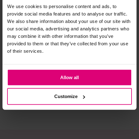
We use cookies to personalise content and ads, to
provide social media features and to analyse our traffic.
Strijkijzer/droogtrommel:
We also share information about your use of our site with
Kledingstukken met elastine zijn niet bestand tegen de hitte
our social media, advertising and analytics partners who
van het strijkijzer en/of de droogtrommel. Ook in veel
may combine it with other information that you’ve
spijkerbroeken is elastine (stretch) verwerkt en mogen dus
provided to them or that they’ve collected from your use
niet gestreken worden en/of in de droogtrommel.
of their services.
Twijfels? Wij staan klaar voor advies op maat.
& Yve
Pom Amsterdam
Pom Amsterdam
Gilet zilveren knoop
Reversible gilet
Allow all
9
€ 129,00
€ 169,00
Customize