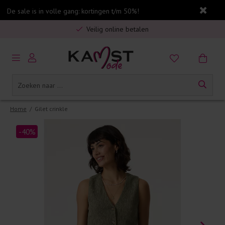
De sale is in volle gang: kortingen t/m 50%!
Gratis verzending in Nederland vanaf €75,-
Veilig online betalen
5% spaarbonus op jouw aankoop
Gratis verzending in Nederland vanaf €75,-
Home
/
Gilet crinkle
-40%