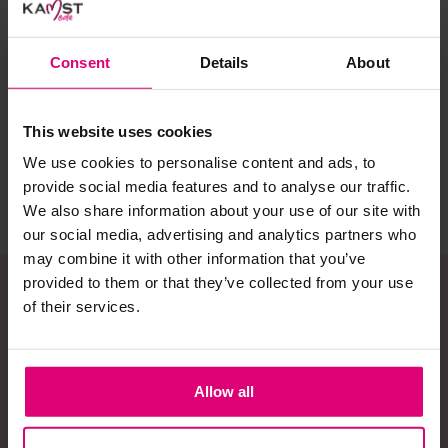
Selecteer het wasgoed op kleur en was met een passend
Sunset Fashion
Sunset Fashion
Sun
wasmiddel.
Consent
Details
About
Ketting met kralen
Ketting kraal panter
Ket
sch
Gebreide kledingstukken (met of zonder wol):
€ 19,95
€ 19,95
€ 
This website uses cookies
Allereerst: stel het wassen zo lang mogelijk uit.
We use cookies to personalise content and ads, to
Was in de wasmachine op een wol-programma. Dit
provide social media features and to analyse our traffic.
voorkomt wrijving en pilling.
We also share information about your use of our site with
Was zo koud mogelijk.
our social media, advertising and analytics partners who
may combine it with other information that you’ve
Droog het kledingstuk liggend op een handdoek.
provided to them or that they’ve collected from your use
Controleer na het wassen op pilling en scheer het
of their services.
kledingstuk indien nodig met een kledingtondeuse.
Schrijf je in op onze
nieuwsbrief!
Strijkijzer/droogtrommel:
Allow all
Kledingstukken met elastine zijn niet bestand tegen de hitte
Ontvang onze nieuwsbrief en ontvang een
van het strijkijzer en/of de droogtrommel. Ook in veel