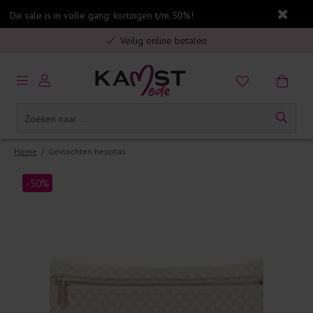
De sale is in volle gang: kortingen t/m 50%!
Gratis verzending in Nederland vanaf €75,-
Veilig online betalen
5% spaarbonus op jouw aankoop
Gratis verzending in Nederland vanaf €75,-
Home
/
Gevlochten heuptas
-50%