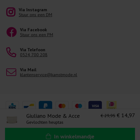
Via Instagram
Stuur ons een DM
Via Facebook
Stuur ons een PM
Via Telefoon
0524 700 208
Via Mail
klantenservice@kamstmode.nl
€ 14,97
Giuliano Mode & Acce
€ 29,95
Gevlochten heuptas
Levering 1-3 Werkdagen
Algemene voorwaarden
Disclaimer
Ons privacy statement
In
winkelmandje