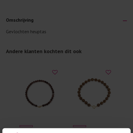
Omschrijving
Gevlochten heuptas
Je wilt natuurlijk lang plezier hebben van je nieuwe kleding.
Daarom geven wij een aantal algemene was-tips:
Andere klanten kochten dit ook
Lees altijd eerst even het was-etiket.
Was kleding binnenste buiten. Dat beschermt de
buitenkant.
Wees zuinig met wasmiddel. Per kledingstuk is een drupje
genoeg.
Was zo koud mogelijk. Op 20 of 30 graden wassen is vaak
al prima.
Doe de wasmachine niet te vol. Dat voorkomt
kreuken/wrijving.
Gebruik een waszakje voor poreuze materialen en/of
artikelen met kraaltjes/steentjes.