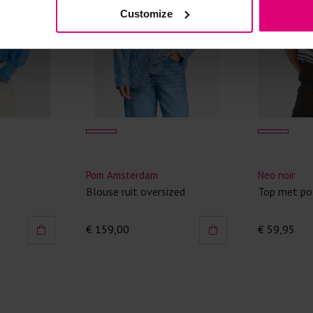
Customize
Kledingstukken
van het strijk
spijkerbroeken
niet gestreke
Twijfels? Wij
Pom Amsterdam
Neo noir
Blouse ruit oversized
Top met po
€ 159,00
€ 59,95