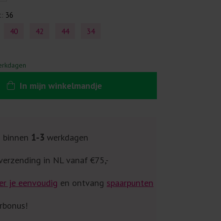
t:
36
40
42
44
34
erkdagen
In
mijn
winkelmandje
g binnen
1-3
werkdagen
verzending in NL vanaf €75,-
er je eenvoudig
en ontvang
spaarpunten
rbonus!