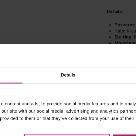
Doe de wasm
kreuken/wrij
Details:
Gebruik een
artikelen m
Pasvorm:
Hals:
Kraa
Selecteer h
Sluiting:
R
wasmiddel.
Mouwleng
Materiaal
Kleur:
Verk
Gebreide kle
Details:
B
Allereerst: 
transparan
Details
Was in de 
voorkomt wri
Was zo koud
Droog het k
e content and ads, to provide social media features and to analy
Controleer 
 our site with our social media, advertising and analytics partn
kledingstuk
 provided to them or that they’ve collected from your use of their
Strijkijzer/