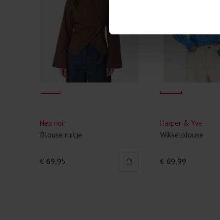
Neo noir
Harper & Yve
Blouse ruitje
Wikkelblouse
€ 69,95
€ 69,99