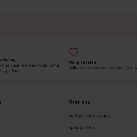
 webshop
Veilig betalen
voor je klaar met een kopje koffie 
Veilig online betalen via Ideal, Visa,
ling advies
s
Over ons
Veelgestelde vragen
Spaarpunten