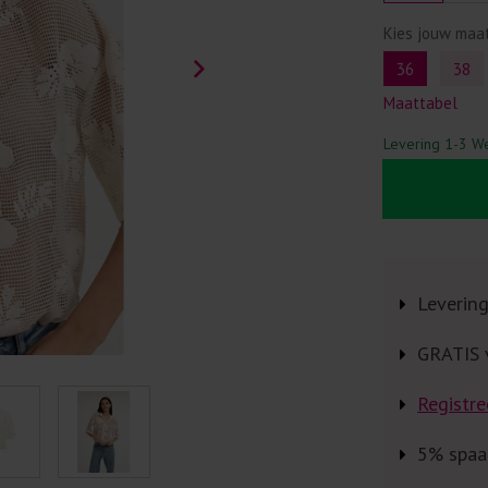
Kies jouw maa
36
38
Maattabel
Levering 1-3 W
Leverin
GRATIS 
Registre
5% spaa