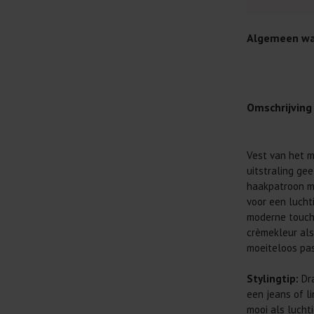
Algemeen wa
Omschrijving
Je wilt natuur
Vest van het m
Daarom geven 
uitstraling ge
Lees altijd
haakpatroon m
voor een luchti
Was kleding
moderne touch 
buitenkant.
crèmekleur als 
Wees zuinig
moeiteloos pas
genoeg.
Was zo koud
Stylingtip:
Dra
al prima.
een jeans of l
mooi als luchti