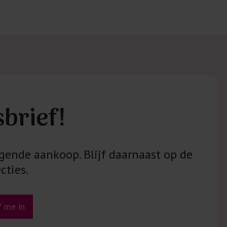
sbrief!
gende aankoop. Blijf daarnaast op de
cties.
jf me in