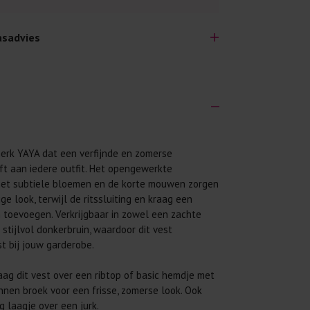
sadvies
lijk lang plezier hebben van je nieuwe kleding.
erk YAYA dat een verfijnde en zomerse
wij een aantal algemene was-tips:
eft aan iedere outfit. Het opengewerkte
 eerst even het was-etiket.
et subtiele bloemen en de korte mouwen zorgen
ge look, terwijl de ritssluiting en kraag een
 binnenste buiten. Dat beschermt de
toevoegen. Verkrijgbaar in zowel een zachte
stijlvol donkerbruin, waardoor dit vest
 met wasmiddel. Per kledingstuk is een drupje
t bij jouw garderobe.
 mogelijk. Op 20 of 30 graden wassen is vaak
ag dit vest over een ribtop of basic hemdje met
innen broek voor een frisse, zomerse look. Ook
g laagje over een jurk.