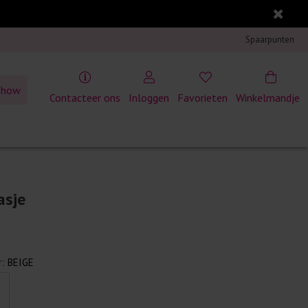
Spaarpunten
show
Contacteer ons
Inloggen
Favorieten
Winkelmandje
asje
r:
BEIGE