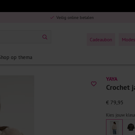
Gratis verzending in Nederland vanaf €75,-
Veilig online betalen
5% spaarbonus op jouw aankoop
Gratis verzending in Nederland vanaf €75,-
Cadeaubon
Mode
Shop op thema
YAYA
Crochet j
€ 79,95
Kies jouw kleu