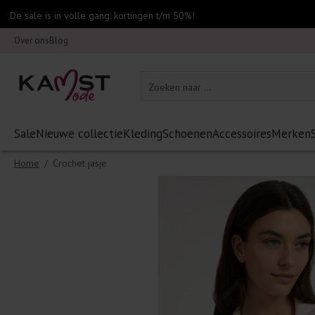
De sale is in volle gang: kortingen t/m 50%!
Over ons
Blog
Sale
Nieuwe collectie
Kleding
Schoenen
Accessoires
Merken
Home
/
Crochet jasje