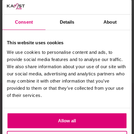
Selecteer het wasgoed op kleur en was met een passend
wasmiddel.
Jansen Amsterdam
YAYA
YA
Consent
Details
About
Pullover
Fijngebreid
Op
voor/achter
oversized T-shirt
me
Gebreide kledingstukken (met of zonder wol):
€ 48.97
€ 89,95
€ 
This website uses cookies
Allereerst: stel het wassen zo lang mogelijk uit.
€ 69.95
We use cookies to personalise content and ads, to
Was in de wasmachine op een wol-programma. Dit
voorkomt wrijving en pilling.
provide social media features and to analyse our traffic.
We also share information about your use of our site with
Was zo koud mogelijk.
our social media, advertising and analytics partners who
Droog het kledingstuk liggend op een handdoek.
may combine it with other information that you’ve
provided to them or that they’ve collected from your use
Controleer na het wassen op pilling en scheer het
kledingstuk indien nodig met een kledingtondeuse.
of their services.
Schrijf je in op onze
Strijkijzer/droogtrommel:
nieuwsbrief!
Allow all
Kledingstukken met elastine zijn niet bestand tegen de hitte
van het strijkijzer en/of de droogtrommel. Ook in veel