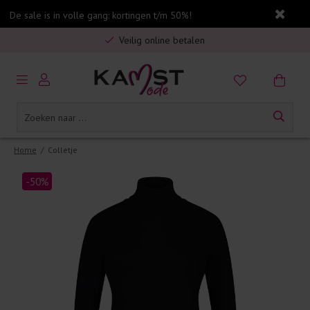
De sale is in volle gang: kortingen t/m 50%!
Gratis verzending in Nederland vanaf €75,-
Veilig online betalen
5% spaarbonus op jouw aankoop
Gratis verzending in Nederland vanaf €75,-
Home
/
Colletje
-50%