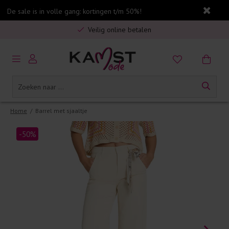
De sale is in volle gang: kortingen t/m 50%!
Gratis verzending in Nederland vanaf €75,-
Veilig online betalen
5% spaarbonus op jouw aankoop
Gratis verzending in Nederland vanaf €75,-
Home
/
Barrel met sjaaltje
-50%