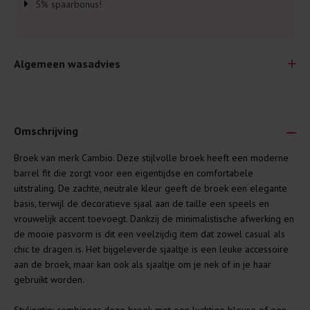
5% spaarbonus!
Algemeen wasadvies
Omschrijving
Broek van merk Cambio. Deze stijlvolle broek heeft een moderne
Je wilt natuurlijk lang plezier hebben van je nieuwe kleding.
barrel fit die zorgt voor een eigentijdse en comfortabele
Daarom geven wij een aantal algemene was-tips:
uitstraling. De zachte, neutrale kleur geeft de broek een elegante
basis, terwijl de decoratieve sjaal aan de taille een speels en
Lees altijd eerst even het was-etiket.
vrouwelijk accent toevoegt. Dankzij de minimalistische afwerking en
Was kleding binnenste buiten. Dat beschermt de
de mooie pasvorm is dit een veelzijdig item dat zowel casual als
buitenkant.
chic te dragen is. Het bijgeleverde sjaaltje is een leuke accessoire
aan de broek, maar kan ook als sjaaltje om je nek of in je haar
Wees zuinig met wasmiddel. Per kledingstuk is een drupje
gebruikt worden.
genoeg.
Was zo koud mogelijk. Op 20 of 30 graden wassen is vaak