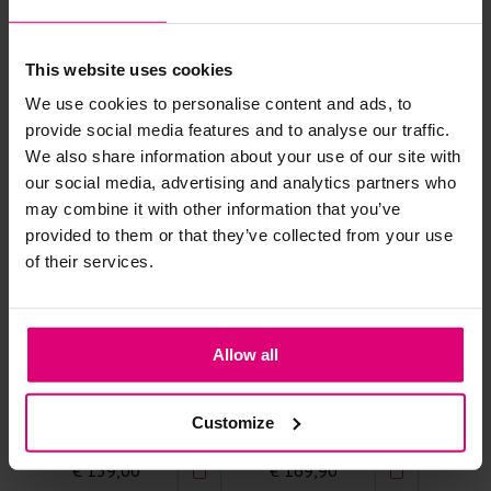
Andere klanten kochten dit ook
Strijkijzer/droogtrommel:
This website uses cookies
Kledingstukken met elastine zijn niet bestand tegen de hitte
We use cookies to personalise content and ads, to
van het strijkijzer en/of de droogtrommel. Ook in veel
provide social media features and to analyse our traffic.
spijkerbroeken is elastine (stretch) verwerkt en mogen dus
We also share information about your use of our site with
niet gestreken worden en/of in de droogtrommel.
our social media, advertising and analytics partners who
may combine it with other information that you’ve
Twijfels? Wij staan klaar voor advies op maat.
provided to them or that they’ve collected from your use
of their services.
Allow all
Pom Amsterdam
Cambio
Ca
Jeans barrel studs
Barrel bruin
Jea
Customize
a-l
€ 159,00
€ 169,90
€ 