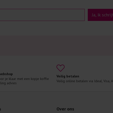
Ja, ik schri
 webshop
Veilig betalen
voor je klaar met een kopje koffie 
Veilig online betalen via Ideal, Visa,
ling advies
s
Over ons