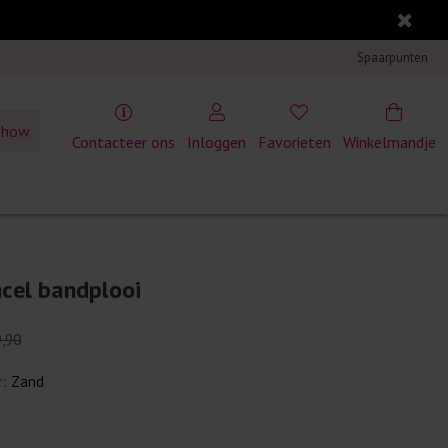
Spaarpunten
show
Contacteer ons
Inloggen
Favorieten
Winkelmandje
ncel bandplooi
9,90
r:
Zand