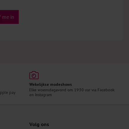
jf me in
Wekelijkse modeshows
Elke woensdagavond om 19:30 uur via Facebook 
 Apple pay
en Instagram
Volg ons