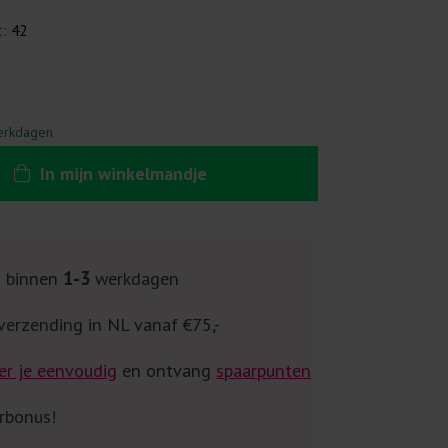
t:
42
erkdagen
In
mijn
winkelmandje
g binnen
1-3
werkdagen
verzending in NL vanaf €75,-
er je eenvoudig
en ontvang
spaarpunten
rbonus!