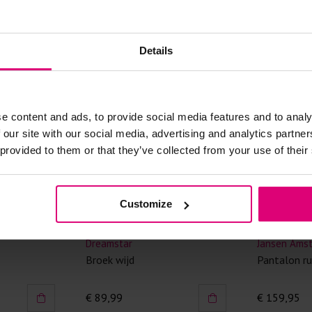
Doe de wasm
kreuken/wrij
Gebruik een
artikelen m
Details
Selecteer h
wasmiddel.
e content and ads, to provide social media features and to analy
Gebreide kle
 our site with our social media, advertising and analytics partn
Allereerst: 
 provided to them or that they’ve collected from your use of their
Was in de 
voorkomt wri
Customize
Was zo koud
Droog het k
Dreamstar
Jansen Ams
Controleer 
Broek wijd
Pantalon ru
kledingstuk
€ 89,99
€ 159,95
Strijkijzer/