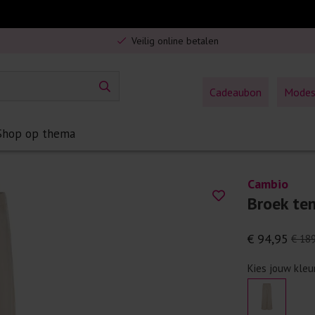
Gratis verzending in Nederland vanaf €75,-
Veilig online betalen
5% spaarbonus op jouw aankoop
Gratis verzending in Nederland vanaf €75,-
Cadeaubon
Mode
Shop op thema
Cambio
Broek te
€ 94,95
€ 18
Kies jouw kleu