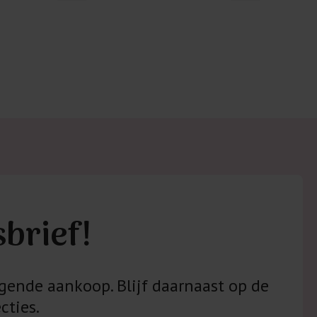
 met elastine zijn niet bestand tegen de hitte
ijzer en/of de droogtrommel. Ook in veel
 is elastine (stretch) verwerkt en mogen dus
n worden en/of in de droogtrommel.
 staan klaar voor advies op maat.
sbrief!
gende aankoop. Blijf daarnaast op de
cties.