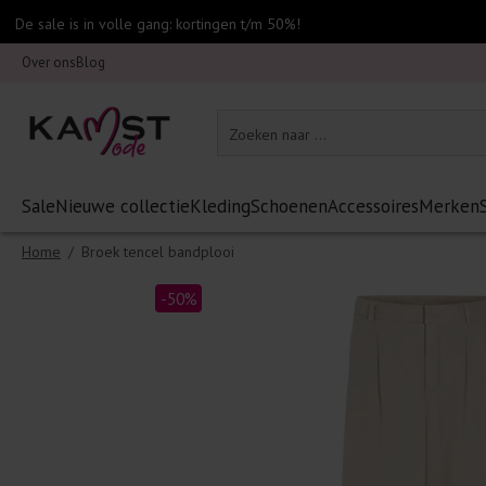
De sale is in volle gang: kortingen t/m 50%!
Over ons
Blog
Sale
Nieuwe collectie
Kleding
Schoenen
Accessoires
Merken
Home
/
Broek tencel bandplooi
-50%