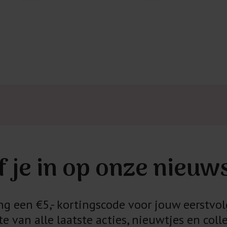
Kledingstukken
van het strijk
spijkerbroeken
niet gestreke
Twijfels? Wij
f je in op onze nieuw
 een €5,- kortingscode voor jouw eerstvol
e van alle laatste acties, nieuwtjes en colle