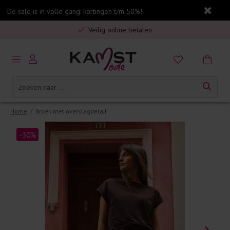
De sale is in volle gang: kortingen t/m 50%!
Gratis verzending in Nederland vanaf €75,-
Veilig online betalen
5% spaarbonus op jouw aankoop
Gratis verzending in Nederland vanaf €75,-
Home
/
Broek met overslagdetail
-30%