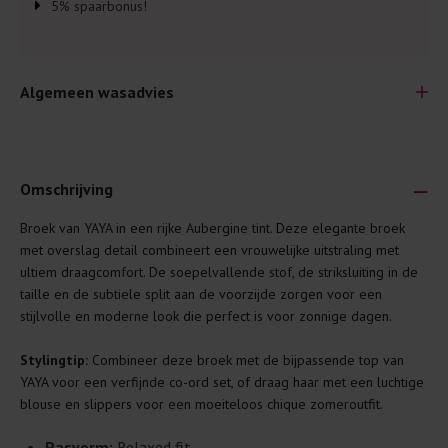
5% spaarbonus!
Algemeen wasadvies
Omschrijving
Broek van YAYA in een rijke Aubergine tint. Deze elegante broek
Je wilt natuurlijk lang plezier hebben van je nieuwe kleding.
met overslag detail combineert een vrouwelijke uitstraling met
Daarom geven wij een aantal algemene was-tips:
ultiem draagcomfort. De soepelvallende stof, de striksluiting in de
taille en de subtiele split aan de voorzijde zorgen voor een
Lees altijd eerst even het was-etiket.
stijlvolle en moderne look die perfect is voor zonnige dagen.
Was kleding binnenste buiten. Dat beschermt de
buitenkant.
Stylingtip:
Combineer deze broek met de bijpassende top van
YAYA voor een verfijnde co-ord set, of draag haar met een luchtige
Wees zuinig met wasmiddel. Per kledingstuk is een drupje
blouse en slippers voor een moeiteloos chique zomeroutfit.
genoeg.
Was zo koud mogelijk. Op 20 of 30 graden wassen is vaak
Pasvorm:
Relaxed fit