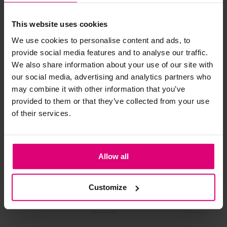
Andere klanten kochten dit ook
This website uses cookies
Strijkijzer/droogtrommel:
We use cookies to personalise content and ads, to
Kledingstukken met elastine zijn niet bestand tegen de hitte
provide social media features and to analyse our traffic.
van het strijkijzer en/of de droogtrommel. Ook in veel
We also share information about your use of our site with
spijkerbroeken is elastine (stretch) verwerkt en mogen dus
our social media, advertising and analytics partners who
niet gestreken worden en/of in de droogtrommel.
may combine it with other information that you’ve
Twijfels? Wij staan klaar voor advies op maat.
provided to them or that they’ve collected from your use
of their services.
Allow all
Dreamstar
Jansen Amsterdam
Lab
Broek wijd
Pantalon ruit
Pa
Customize
€ 89,99
€ 159,95
€ 