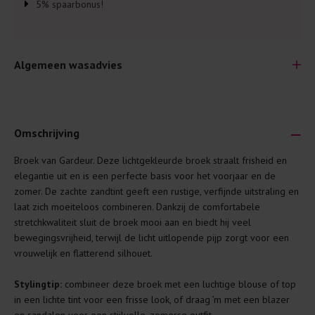
5% spaarbonus!
Algemeen wasadvies
Omschrijving
Broek van Gardeur. Deze lichtgekleurde broek straalt frisheid en
Je wilt natuurlijk lang plezier hebben van je nieuwe kleding.
elegantie uit en is een perfecte basis voor het voorjaar en de
Daarom geven wij een aantal algemene was-tips:
zomer. De zachte zandtint geeft een rustige, verfijnde uitstraling en
laat zich moeiteloos combineren. Dankzij de comfortabele
Lees altijd eerst even het was-etiket.
stretchkwaliteit sluit de broek mooi aan en biedt hij veel
Was kleding binnenste buiten. Dat beschermt de
bewegingsvrijheid, terwijl de licht uitlopende pijp zorgt voor een
buitenkant.
vrouwelijk en flatterend silhouet.
Wees zuinig met wasmiddel. Per kledingstuk is een drupje
Stylingtip:
combineer deze broek met een luchtige blouse of top
genoeg.
in een lichte tint voor een frisse look, of draag ’m met een blazer
Was zo koud mogelijk. Op 20 of 30 graden wassen is vaak