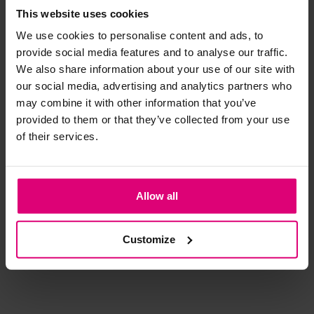
This website uses cookies
We use cookies to personalise content and ads, to
Strijkijzer/droogtrommel:
provide social media features and to analyse our traffic.
Kledingstukken met elastine zijn niet bestand tegen de hitte
We also share information about your use of our site with
van het strijkijzer en/of de droogtrommel. Ook in veel
our social media, advertising and analytics partners who
spijkerbroeken is elastine (stretch) verwerkt en mogen dus
may combine it with other information that you’ve
niet gestreken worden en/of in de droogtrommel.
provided to them or that they’ve collected from your use
of their services.
Twijfels? Wij staan klaar voor advies op maat.
Pom Amsterdam
Cambio
Ca
Allow all
Jeans barrel studs
Barrel bruin
Jea
a-l
€ 159,00
€ 169,90
€ 
Customize