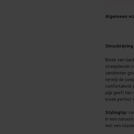
Algemeen wa
Omschrijving
Broek van Garde
Je wilt natuur
streepdessin s
Daarom geven 
zandtinten gev
Lees altijd
terwijl de soe
comfortabele p
Was kleding
pijp geeft het
buitenkant.
broek perfect
Wees zuinig
genoeg.
Stylingtip:
com
Was zo koud
in een natuurli
al prima.
met een blazer