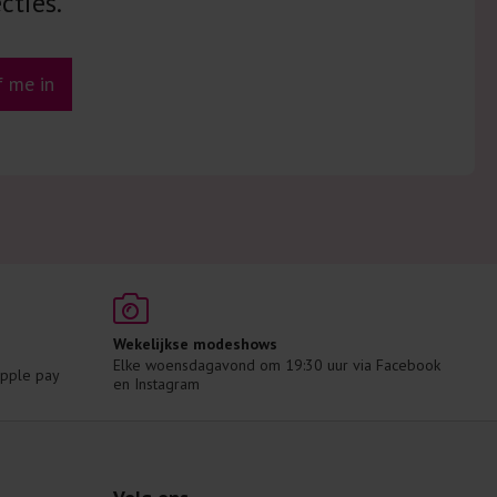
cties.
jf me in
Wekelijkse modeshows
Elke woensdagavond om 19:30 uur via Facebook 
 Apple pay
en Instagram