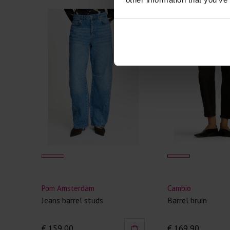
Pom Amsterdam
Cambio
Jeans barrel studs
Barrel bruin
€ 159,00
€ 169,90