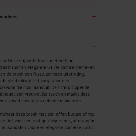
sadvies
ur. Deze stijlvolle broek met verfijnd
lijk lang plezier hebben van je nieuwe kleding.
traalt rust en elegantie uit. De zachte crème- en
wij een aantal algemene was-tips:
en de broek een frisse, zomerse uitstraling,
 eerst even het was-etiket.
pele stretchkwaliteit zorgt voor een
asvorm die mooi aansluit. De licht uitlopende
 binnenste buiten. Dat beschermt de
 silhouet een vrouwelijke touch en maakt deze
 voor zowel casual als geklede momenten.
 met wasmiddel. Per kledingstuk is een drupje
bineer deze broek met een effen blouse of top
 mogelijk. Op 20 of 30 graden wassen is vaak
jke tint voor een rustige, chique look, of draag ’m
 en sandalen voor een elegante zomerse outfit.