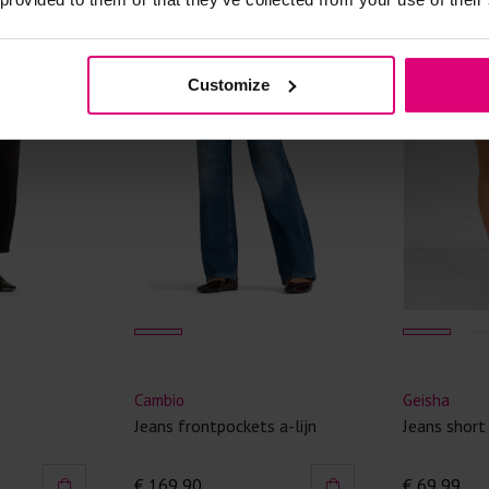
Kledingstukken
van het strijk
Customize
spijkerbroeken
niet gestreke
Twijfels? Wij
Cambio
Geisha
Jeans frontpockets a-lijn
Jeans short met 
€ 169,90
€ 69,99