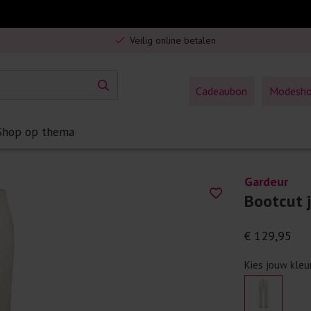
Gratis verzending in Nederland vanaf €75,-
Veilig online betalen
5% spaarbonus op jouw aankoop
Gratis verzending in Nederland vanaf €75,-
Cadeaubon
Modesh
Shop op thema
Gardeur
Bootcut 
€ 129,95
Kies jouw kleu