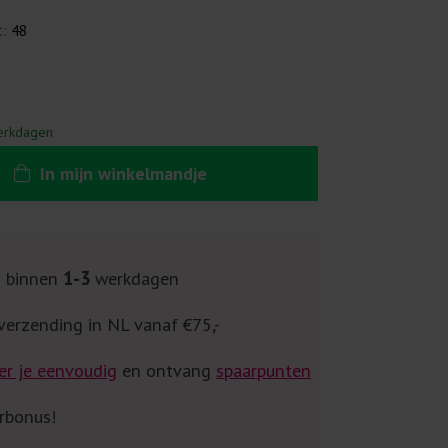
t:
48
erkdagen
In
mijn
winkelmandje
g binnen
1-3
werkdagen
verzending in NL vanaf €75,-
er je eenvoudig
en ontvang
spaarpunten
rbonus!