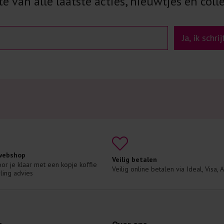
e van alle laatste acties, nieuwtjes en colle
Ja, ik schri
 webshop
Veilig betalen
voor je klaar met een kopje koffie 
Veilig online betalen via Ideal, Visa,
ling advies