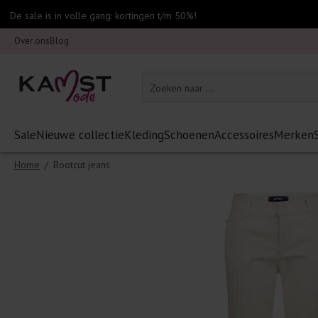
De sale is in volle gang: kortingen t/m 50%!
Over ons
Blog
Sale
Nieuwe collectie
Kleding
Schoenen
Accessoires
Merken
Home
/
Bootcut jeans