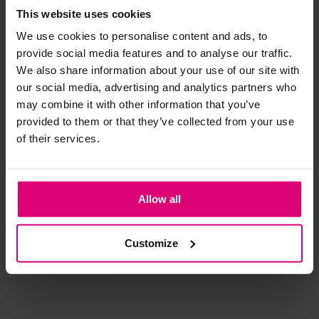
This website uses cookies
We use cookies to personalise content and ads, to
Strijkijzer/droogtrommel:
provide social media features and to analyse our traffic.
Kledingstukken met elastine zijn niet bestand tegen de hitte
We also share information about your use of our site with
van het strijkijzer en/of de droogtrommel. Ook in veel
our social media, advertising and analytics partners who
spijkerbroeken is elastine (stretch) verwerkt en mogen dus
may combine it with other information that you’ve
niet gestreken worden en/of in de droogtrommel.
provided to them or that they’ve collected from your use
of their services.
Twijfels? Wij staan klaar voor advies op maat.
Enjoy
Jansen Amsterdam
Lab
Allow all
Bomber jasje
Bomber
Blo
bloemprint
€ 59,99
€ 159,95
€ 
Customize