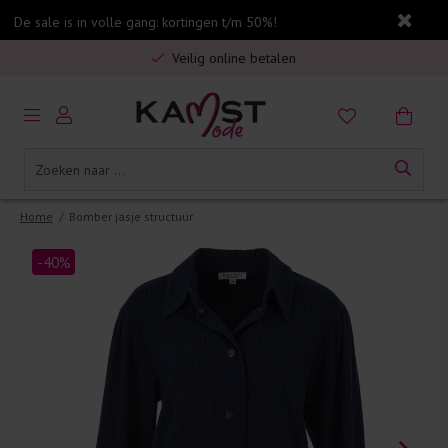
De sale is in volle gang: kortingen t/m 50%!
Gratis verzending in Nederland vanaf €75,-
Veilig online betalen
5% spaarbonus op jouw aankoop
Gratis verzending in Nederland vanaf €75,-
Home
/
Bomber jasje structuur
-40%