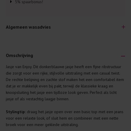
5% spaarbonus!
Algemeen wasadvies
Omschrijving
Jasje van Enjoy. Dit donkerblauwe jasje heeft een fijne ribstructuur
Je wilt natuurlijk lang plezier hebben van je nieuwe kleding.
die zorgt voor een rijke, stijlvolle uitstraling met een casual twist.
Daarom geven wij een aantal algemene was-tips:
De rechte belijning en zachte stof maken het een comfortabel item
dat je er makkelijk even bij pakt, terwijl de klassieke kraag en
Lees altijd eerst even het was-etiket.
knoopsluiting het jasje een tijdloze look geven. Perfect als licht
Was kleding binnenste buiten. Dat beschermt de
jasje of als vestachtig laagje binnen.
buitenkant.
Stylingtip:
draag het jasje open over een basic top met een jeans
Wees zuinig met wasmiddel. Per kledingstuk is een drupje
voor een relaxte look, of sluit hem en combineer met een nette
genoeg.
broek voor een meer geklede uitstraling.
Was zo koud mogelijk. Op 20 of 30 graden wassen is vaak