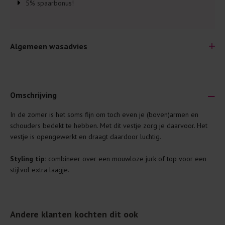
5% spaarbonus!
Algemeen wasadvies
Omschrijving
In de zomer is het soms fijn om toch even je (boven)armen en
Je wilt natuurlijk lang plezier hebben van je nieuwe kleding.
schouders bedekt te hebben. Met dit vestje zorg je daarvoor. Het
Daarom geven wij een aantal algemene was-tips:
vestje is opengewerkt en draagt daardoor luchtig.
Lees altijd eerst even het was-etiket.
Styling tip:
combineer over een mouwloze jurk of top voor een
Was kleding binnenste buiten. Dat beschermt de
stijlvol extra laagje.
buitenkant.
Wees zuinig met wasmiddel. Per kledingstuk is een drupje
genoeg.
Andere klanten kochten dit ook
Was zo koud mogelijk. Op 20 of 30 graden wassen is vaak