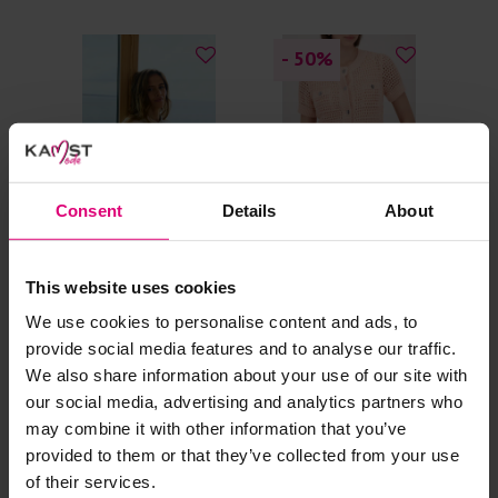
al prima.
Doe de wasmachine niet te vol. Dat voorkomt
- 50
%
- 
kreuken/wrijving.
Gebruik een waszakje voor poreuze materialen en/of
artikelen met kraaltjes/steentjes.
Selecteer het wasgoed op kleur en was met een passend
wasmiddel.
Consent
Details
About
Gebreide kledingstukken (met of zonder wol):
This website uses cookies
Allereerst: stel het wassen zo lang mogelijk uit.
We use cookies to personalise content and ads, to
FreeQuent
Monari
Ra
Was in de wasmachine op een wol-programma. Dit
provide social media features and to analyse our traffic.
Cape vestje fijnbrei
Vestje korte mouw
Ves
voorkomt wrijving en pilling.
We also share information about your use of our site with
Was zo koud mogelijk.
€ 59.99
€ 
our social media, advertising and analytics partners who
€ 69,95
€ 119.99
€ 
Droog het kledingstuk liggend op een handdoek.
may combine it with other information that you’ve
provided to them or that they’ve collected from your use
Controleer na het wassen op pilling en scheer het
of their services.
kledingstuk indien nodig met een kledingtondeuse.