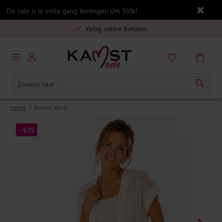
De sale is in volle gang: kortingen t/m 50%!
Gratis verzending in Nederland vanaf €75,-
Veilig online betalen
5% spaarbonus op jouw aankoop
Gratis verzending in Nederland vanaf €75,-
Home
/
Bolero ajour
-40%