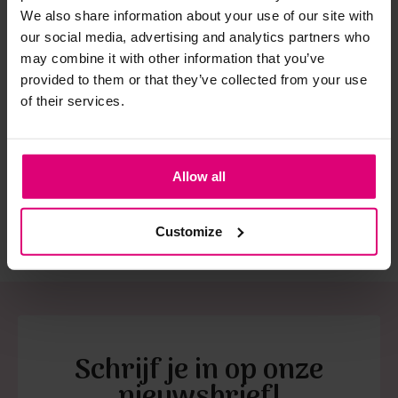
We also share information about your use of our site with
our social media, advertising and analytics partners who
Strijkijzer/droogtrommel:
may combine it with other information that you’ve
Kledingstukken met elastine zijn niet bestand tegen de hitte
provided to them or that they’ve collected from your use
Enjoy
Enjoy
Enj
van het strijkijzer en/of de droogtrommel. Ook in veel
of their services.
Blouson mouwloos
Blouson mouwloos
Blo
spijkerbroeken is elastine (stretch) verwerkt en mogen dus
blad
niet gestreken worden en/of in de droogtrommel.
€ 
€ 39,99
€ 39,99
€ 
Twijfels? Wij staan klaar voor advies op maat.
Allow all
Customize
Schrijf je in op onze