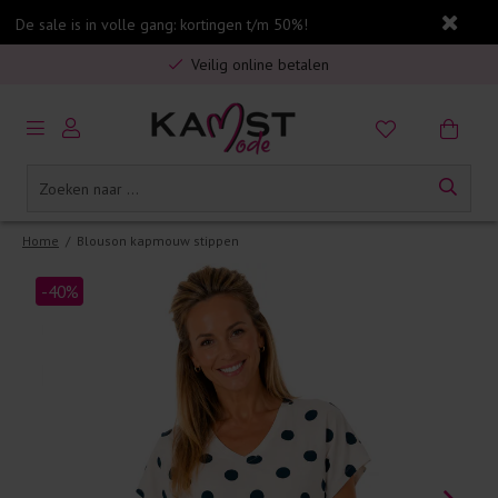
De sale is in volle gang: kortingen t/m 50%!
Gratis verzending in Nederland vanaf €75,-
Veilig online betalen
5% spaarbonus op jouw aankoop
Gratis verzending in Nederland vanaf €75,-
Home
/
Blouson kapmouw stippen
-40%