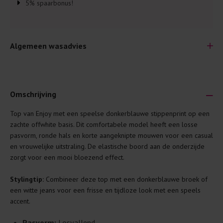
5% spaarbonus!
Algemeen wasadvies
Omschrijving
Top van Enjoy met een speelse donkerblauwe stippenprint op een
Je wilt natuurlijk lang plezier hebben van je nieuwe kleding.
zachte offwhite basis. Dit comfortabele model heeft een losse
Daarom geven wij een aantal algemene was-tips:
pasvorm, ronde hals en korte aangeknipte mouwen voor een casual
en vrouwelijke uitstraling. De elastische boord aan de onderzijde
Lees altijd eerst even het was-etiket.
zorgt voor een mooi bloezend effect.
Was kleding binnenste buiten. Dat beschermt de
buitenkant.
Stylingtip:
Combineer deze top met een donkerblauwe broek of
een witte jeans voor een frisse en tijdloze look met een speels
Wees zuinig met wasmiddel. Per kledingstuk is een drupje
accent.
genoeg.
Was zo koud mogelijk. Op 20 of 30 graden wassen is vaak
Pasvorm:
Losvallend