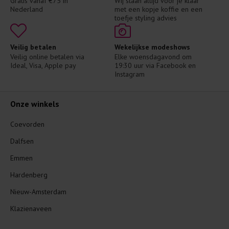
Gratis vanaf €75 in 
Wij staan altijd voor je klaar 
Nederland
met een kopje koffie en een 
toefje styling advies
Veilig betalen
Wekelijkse modeshows
Veilig online betalen via 
Elke woensdagavond om 
Ideal, Visa, Apple pay
19:30 uur via Facebook en 
Instagram
Onze winkels
Coevorden
Dalfsen
Emmen
Hardenberg
Nieuw-Amsterdam
Klazienaveen