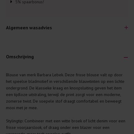
5% spaarbonus!
Algemeen wasadvies
Omschrijving
Je wilt natuurlijk lang plezier hebben van je nieuwe kleding.
Blouse van merk Barbara Lebek. Deze frisse blouse valt op door
Daarom geven wij een aantal algemene was-tips:
het speelse bladmotief in verschillende blauwtinten op een lichte
ondergrond. De klassieke kraag en knoopsluiting geven het item
Lees altijd eerst even het was-etiket.
een tijdloze uitstraling, terwijl de print zorgt voor een moderne,
Was kleding binnenste buiten. Dat beschermt de
zomerse twist. De soepele stof draagt comfortabel en beweegt
buitenkant.
mooi met je mee.
Wees zuinig met wasmiddel. Per kledingstuk is een drupje
Stylingtip: Combineer met een witte broek of licht denim voor een
genoeg.
frisse voorjaarslook, of draag onder een blazer voor een
Was zo koud mogelijk. Op 20 of 30 graden wassen is vaak