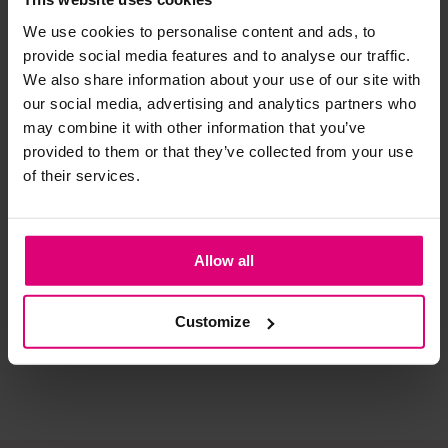
We use cookies to personalise content and ads, to
Strijkijzer/droogtrommel:
provide social media features and to analyse our traffic.
We also share information about your use of our site with
Kledingstukken met elastine zijn niet bestand tegen de hitte
our social media, advertising and analytics partners who
van het strijkijzer en/of de droogtrommel. Ook in veel
may combine it with other information that you’ve
spijkerbroeken is elastine (stretch) verwerkt en mogen dus
provided to them or that they’ve collected from your use
niet gestreken worden en/of in de droogtrommel.
of their services.
Twijfels? Wij staan klaar voor advies op maat.
Neo noir
Harper & Yve
Po
Blouse ruitje
Wikkelblouse
Blo
Allow all
ove
€ 69,95
€ 69,99
€ 
Customize