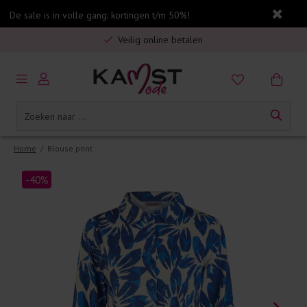
De sale is in volle gang: kortingen t/m 50%!
Gratis verzending in Nederland vanaf €75,-
Veilig online betalen
5% spaarbonus op jouw aankoop
Gratis verzending in Nederland vanaf €75,-
Home
/
Blouse print
-40%