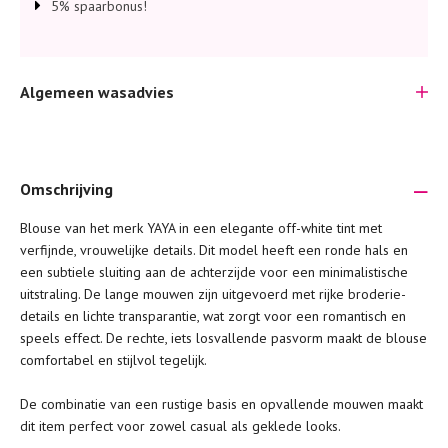
5% spaarbonus!
Algemeen wasadvies
Omschrijving
Blouse van het merk YAYA in een elegante off-white tint met
Je wilt natuurlijk lang plezier hebben van je nieuwe kleding.
verfijnde, vrouwelijke details. Dit model heeft een ronde hals en
Daarom geven wij een aantal algemene was-tips:
een subtiele sluiting aan de achterzijde voor een minimalistische
uitstraling. De lange mouwen zijn uitgevoerd met rijke broderie-
Lees altijd eerst even het was-etiket.
details en lichte transparantie, wat zorgt voor een romantisch en
Was kleding binnenste buiten. Dat beschermt de
speels effect. De rechte, iets losvallende pasvorm maakt de blouse
buitenkant.
comfortabel en stijlvol tegelijk.
Wees zuinig met wasmiddel. Per kledingstuk is een drupje
De combinatie van een rustige basis en opvallende mouwen maakt
genoeg.
dit item perfect voor zowel casual als geklede looks.
Was zo koud mogelijk. Op 20 of 30 graden wassen is vaak