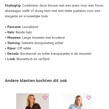
al prima.
Stylingtip:
Combineer deze blouse met een jeans voor een frisse,
Doe de wasmachine niet te vol. Dat voorkomt
alledaagse outfit of draag hem met een nette pantalon voor een
kreuken/wrijving.
elegante en vrouwelijke look.
Gebruik een waszakje voor poreuze materialen en/of
•
Pasvorm:
Losvallend
artikelen met kraaltjes/steentjes.
•
Hals:
Ronde hals
Selecteer het wasgoed op kleur en was met een passend
•
Mouwen:
Lange mouwen met broderie
wasmiddel.
•
Sluiting:
Subtiele knoopsluiting achter
•
Kleur:
Off-white
•
Details:
Borduursel en lichte transparantie in de mouwen
Gebreide kledingstukken (met of zonder wol):
•
Look:
Romantisch en verfijnd
Allereerst: stel het wassen zo lang mogelijk uit.
Was in de wasmachine op een wol-programma. Dit
voorkomt wrijving en pilling.
Andere klanten kochten dit ook
Was zo koud mogelijk.
Droog het kledingstuk liggend op een handdoek.
Controleer na het wassen op pilling en scheer het
kledingstuk indien nodig met een kledingtondeuse.