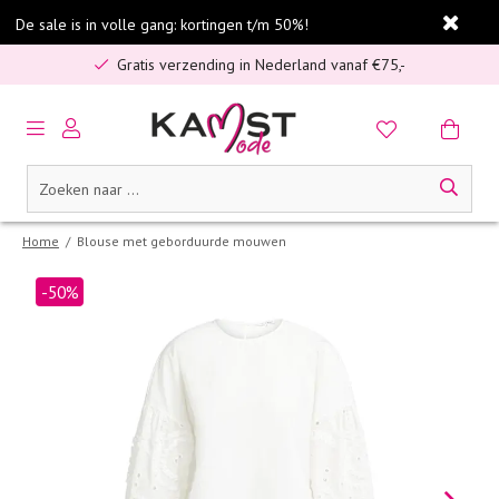
De sale is in volle gang: kortingen t/m 50%!
5% spaarbonus op jouw aankoop
Gratis verzending in Nederland vanaf €75,-
Home
/
Blouse met geborduurde mouwen
-50%