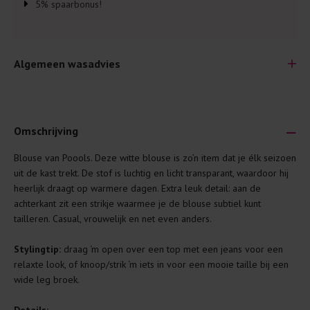
5% spaarbonus!
Algemeen wasadvies
Omschrijving
Blouse van Poools. Deze witte blouse is zo’n item dat je élk seizoen
Je wilt natuurlijk lang plezier hebben van je nieuwe kleding.
uit de kast trekt. De stof is luchtig en licht transparant, waardoor hij
Daarom geven wij een aantal algemene was-tips:
heerlijk draagt op warmere dagen. Extra leuk detail: aan de
achterkant zit een strikje waarmee je de blouse subtiel kunt
Lees altijd eerst even het was-etiket.
tailleren. Casual, vrouwelijk en net even anders.
Was kleding binnenste buiten. Dat beschermt de
buitenkant.
Stylingtip:
draag ‘m open over een top met een jeans voor een
relaxte look, of knoop/strik ‘m iets in voor een mooie taille bij een
Wees zuinig met wasmiddel. Per kledingstuk is een drupje
wide leg broek.
genoeg.
Was zo koud mogelijk. Op 20 of 30 graden wassen is vaak