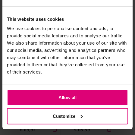
Andere klanten kochten dit ook
Strijkijzer/droogtrommel:
This website uses cookies
Kledingstukken met elastine zijn niet bestand tegen de hitte
We use cookies to personalise content and ads, to
van het strijkijzer en/of de droogtrommel. Ook in veel
provide social media features and to analyse our traffic.
spijkerbroeken is elastine (stretch) verwerkt en mogen dus
We also share information about your use of our site with
niet gestreken worden en/of in de droogtrommel.
our social media, advertising and analytics partners who
may combine it with other information that you’ve
Twijfels? Wij staan klaar voor advies op maat.
provided to them or that they’ve collected from your use
of their services.
Allow all
Neo noir
Harper & Yve
Po
Blouse ruitje
Wikkelblouse
Blo
Customize
ove
€ 69,95
€ 69,99
€ 