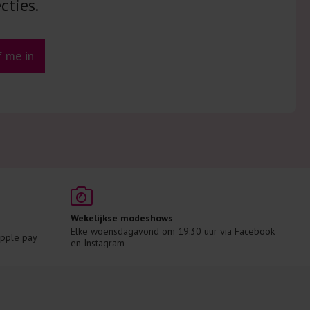
cties.
jf me in
Wekelijkse modeshows
Elke woensdagavond om 19:30 uur via Facebook 
 Apple pay
en Instagram