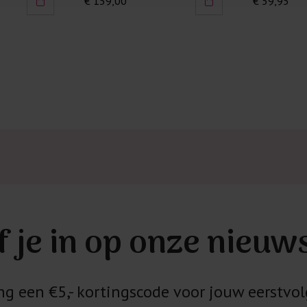
€ 119,95
€ 89,95
Kledingstukken
van het strijk
spijkerbroeken
niet gestreke
Twijfels? Wij
f je in op onze nieuw
 een €5,- kortingscode voor jouw eerstvol