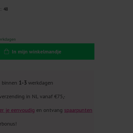
t:
48
erkdagen
In
mijn
winkelmandje
g binnen
1-3
werkdagen
verzending in NL vanaf €75,-
er je eenvoudig
en ontvang
spaarpunten
rbonus!