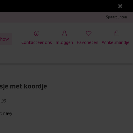
Spaarpunten
show
Contacteer ons
Inloggen
Favorieten
Winkelmandje
sje met koordje
9,99
r:
navy