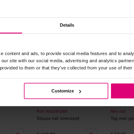
Doe de wasm
kreuken/wrij
Gebruik een
artikelen m
Details
Selecteer h
wasmiddel.
e content and ads, to provide social media features and to analy
Gebreide kle
 our site with our social media, advertising and analytics partn
Allereerst: 
 provided to them or that they’ve collected from your use of their
Was in de 
voorkomt wri
Was zo koud
Customize
Droog het k
Controleer 
Jansen Amsterdam
Label Dot
kledingstuk
r
Blouse oversized met koordje
Blouse V-hals 
Strijkijzer/