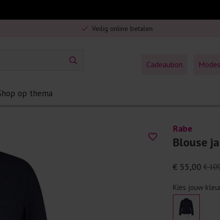
Gratis verzending in Nederland vanaf €75,-
Veilig online betalen
5% spaarbonus op jouw aankoop
Gratis verzending in Nederland vanaf €75,-
Cadeaubon
Mode
Shop op thema
Rabe
Blouse ja
€ 55,00
€ 10
Kies jouw kleu