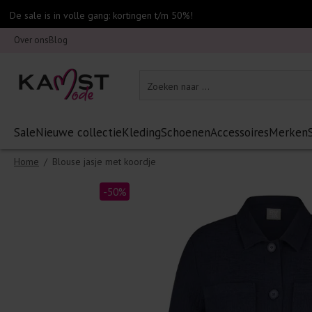
De sale is in volle gang: kortingen t/m 50%!
Over ons
Blog
Sale
Nieuwe collectie
Kleding
Schoenen
Accessoires
Merken
Home
/
Blouse jasje met koordje
-50%