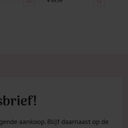
€ 99,95
€ 89,95
 met elastine zijn niet bestand tegen de hitte
ijzer en/of de droogtrommel. Ook in veel
 is elastine (stretch) verwerkt en mogen dus
n worden en/of in de droogtrommel.
 staan klaar voor advies op maat.
sbrief!
gende aankoop. Blijf daarnaast op de