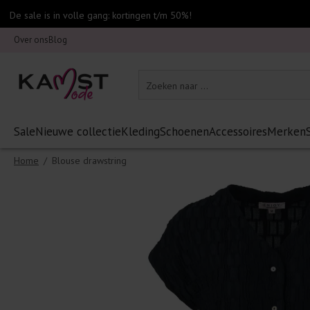
De sale is in volle gang: kortingen t/m 50%!
Over ons
Blog
Sale
Nieuwe collectie
Kleding
Schoenen
Accessoires
Merken
Home
/
Blouse drawstring