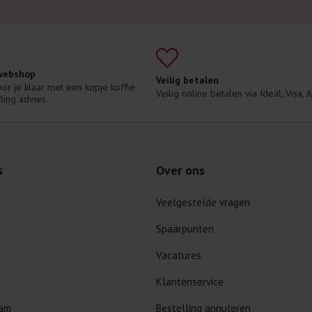
 webshop
Veilig betalen
voor je klaar met een kopje koffie 
Veilig online betalen via Ideal, Visa,
ling advies
s
Over ons
Veelgestelde vragen
Spaarpunten
Vacatures
Klantenservice
dam
Bestelling annuleren