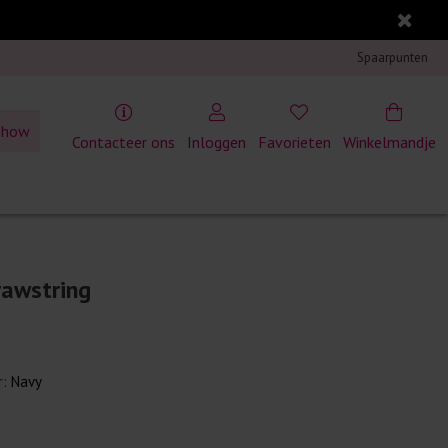
Spaarpunten
show
Contacteer ons
Inloggen
Favorieten
Winkelmandje
rawstring
r:
Navy