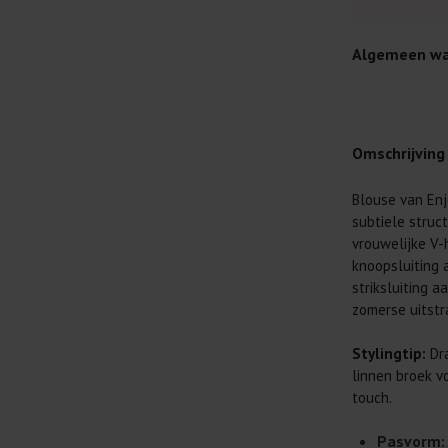
Algemeen wa
Omschrijving
Blouse van Enj
Je wilt natuur
subtiele struct
Daarom geven 
vrouwelijke V
Lees altijd
knoopsluiting a
striksluiting 
Was kleding
zomerse uitstr
buitenkant.
Wees zuinig
Stylingtip:
Dra
genoeg.
linnen broek v
Was zo koud
touch.
al prima.
Pasvorm: