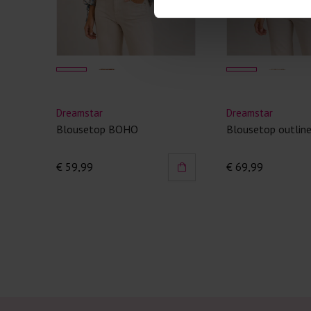
Dreamstar
Dreamstar
Blousetop BOHO
Blousetop outlin
€ 59,99
€ 69,99