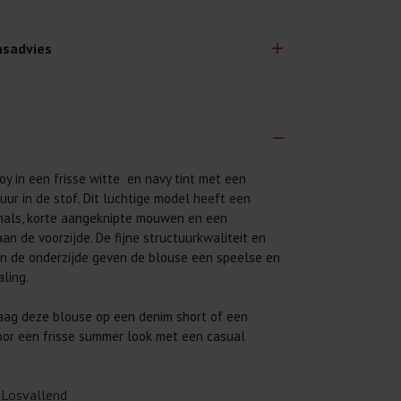
sadvies
oy in een frisse witte en navy tint met een
lijk lang plezier hebben van je nieuwe kleding.
uur in de stof. Dit luchtige model heeft een
wij een aantal algemene was-tips:
-hals, korte aangeknipte mouwen en een
 eerst even het was-etiket.
an de voorzijde. De fijne structuurkwaliteit en
aan de onderzijde geven de blouse een speelse en
 binnenste buiten. Dat beschermt de
aling.
 met wasmiddel. Per kledingstuk is een drupje
ag deze blouse op een denim short of een
oor een frisse summer look met een casual
 mogelijk. Op 20 of 30 graden wassen is vaak
Losvallend