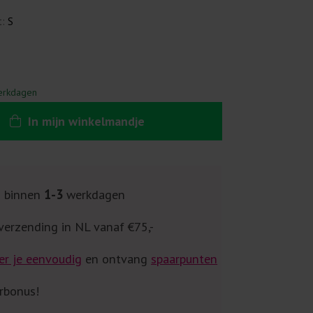
t:
S
erkdagen
In
mijn
winkelmandje
g binnen
1-3
werkdagen
verzending in NL vanaf €75,-
er je eenvoudig
en ontvang
spaarpunten
rbonus!