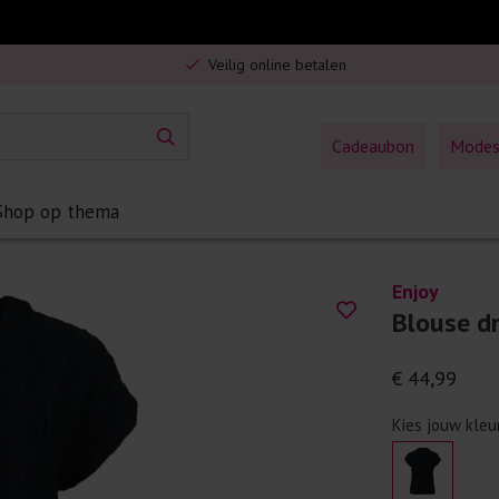
Gratis verzending in Nederland vanaf €75,-
Veilig online betalen
5% spaarbonus op jouw aankoop
Gratis verzending in Nederland vanaf €75,-
Cadeaubon
Mode
Shop op thema
Enjoy
Blouse d
€ 44,99
Kies jouw kleu