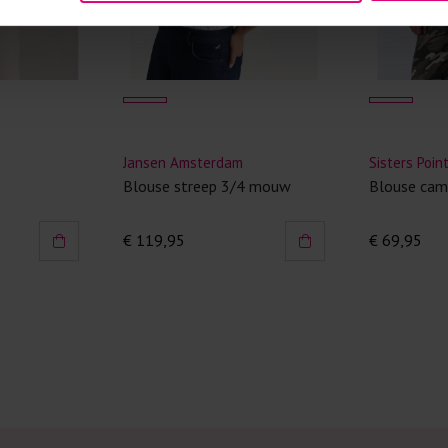
Kledingstukken
van het strijk
spijkerbroeken
niet gestreke
Twijfels? Wij
Jansen Amsterdam
Sisters Poin
e
Blouse streep 3/4 mouw
Blouse cam
€ 119,95
€ 69,95