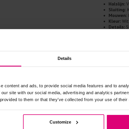
Doe de wasm
Halslijn:
V
kreuken/wrij
Sluiting:
K
Gebruik een
Mouwen:
artikelen m
Kleur:
Wit
Details:
St
Selecteer h
onderzijde
wasmiddel.
Materiaal
Gebreide kle
Details
Allereerst: 
Was in de 
voorkomt wri
e content and ads, to provide social media features and to analy
Was zo koud
 our site with our social media, advertising and analytics partn
Droog het k
 provided to them or that they’ve collected from your use of their
Controleer 
kledingstuk
Customize
Strijkijzer/