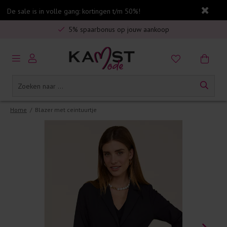
De sale is in volle gang: kortingen t/m 50%!
Veilig online betalen
5% spaarbonus op jouw aankoop
Gratis verzending in Nederland vanaf €75,-
Home
/
Blazer met ceintuurtje