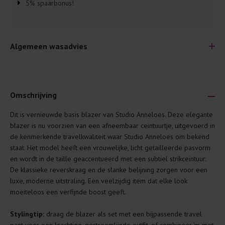
5% spaarbonus!
Algemeen wasadvies
Omschrijving
Dit is vernieuwde basis blazer van Studio Anneloes. Deze elegante
Je wilt natuurlijk lang plezier hebben van je nieuwe kleding.
blazer is nu voorzien van een afneembaar ceintuurtje, uitgevoerd in
Daarom geven wij een aantal algemene was-tips:
de kenmerkende travelkwaliteit waar Studio Anneloes om bekend
staat. Het model heeft een vrouwelijke, licht getailleerde pasvorm
Lees altijd eerst even het was-etiket.
en wordt in de taille geaccentueerd met een subtiel strikceintuur.
Was kleding binnenste buiten. Dat beschermt de
De klassieke reverskraag en de slanke belijning zorgen voor een
buitenkant.
luxe, moderne uitstraling. Een veelzijdig item dat elke look
moeiteloos een verfijnde boost geeft.
Wees zuinig met wasmiddel. Per kledingstuk is een drupje
genoeg.
Stylingtip:
draag de blazer als set met een bijpassende travel
Was zo koud mogelijk. Op 20 of 30 graden wassen is vaak