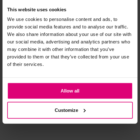
This website uses cookies
- 50
%
- 50
%
- 
Strijkijzer/droogtrommel:
We use cookies to personalise content and ads, to
provide social media features and to analyse our traffic.
Kledingstukken met elastine zijn niet bestand tegen de hitte
We also share information about your use of our site with
van het strijkijzer en/of de droogtrommel. Ook in veel
our social media, advertising and analytics partners who
spijkerbroeken is elastine (stretch) verwerkt en mogen dus
may combine it with other information that you’ve
niet gestreken worden en/of in de droogtrommel.
provided to them or that they’ve collected from your use
Twijfels? Wij staan klaar voor advies op maat.
of their services.
&Co
Helena Hart
&C
Allow all
Blazer korte mouw
Blazer streep
Bla
travel
€ 54.98
€ 89.97
€ 
Customize
€ 109.95
€ 179.95
€ 