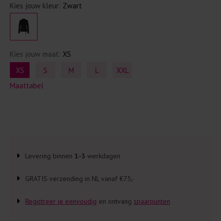
Kies jouw kleur:
Zwart
Kies jouw maat:
XS
XS
S
M
L
XXL
Maattabel
Levering binnen
1-3
werkdagen
GRATIS verzending in NL vanaf €75,-
Registreer je eenvoudig
en ontvang
spaarpunten