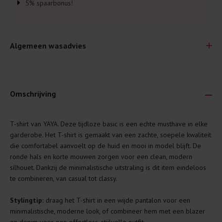
5% spaarbonus!
Algemeen wasadvies
Omschrijving
Je wilt natuurlijk lang plezier hebben van je nieuwe kleding.
T-shirt van YAYA. Deze tijdloze basic is een echte musthave in elke
Daarom geven wij een aantal algemene was-tips:
garderobe. Het T-shirt is gemaakt van een zachte, soepele kwaliteit
die comfortabel aanvoelt op de huid en mooi in model blijft. De
Lees altijd eerst even het was-etiket.
ronde hals en korte mouwen zorgen voor een clean, modern
Was kleding binnenste buiten. Dat beschermt de
silhouet. Dankzij de minimalistische uitstraling is dit item eindeloos
buitenkant.
te combineren, van casual tot classy.
Wees zuinig met wasmiddel. Per kledingstuk is een drupje
Stylingtip:
draag het T-shirt in een wijde pantalon voor een
genoeg.
minimalistische, moderne look, of combineer hem met een blazer
Was zo koud mogelijk. Op 20 of 30 graden wassen is vaak