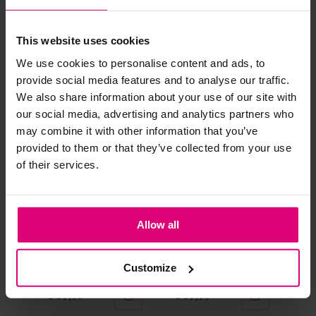
Andere klanten kochten dit ook
Strijkijzer/droogtrommel:
This website uses cookies
Kledingstukken met elastine zijn niet bestand tegen de hitte
We use cookies to personalise content and ads, to
van het strijkijzer en/of de droogtrommel. Ook in veel
provide social media features and to analyse our traffic.
spijkerbroeken is elastine (stretch) verwerkt en mogen dus
We also share information about your use of our site with
niet gestreken worden en/of in de droogtrommel.
our social media, advertising and analytics partners who
may combine it with other information that you’ve
Twijfels? Wij staan klaar voor advies op maat.
provided to them or that they’ve collected from your use
of their services.
Allow all
Neo noir
Harper & Yve
Har
Blouse streep
T-shirt frontprint
T-s
Customize
€ 69,95
€ 69,99
€ 