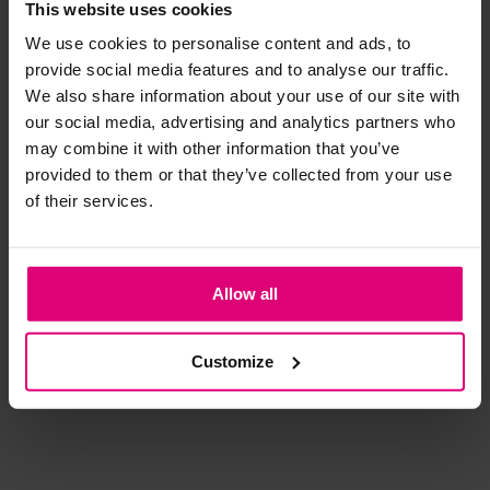
This website uses cookies
We use cookies to personalise content and ads, to
Strijkijzer/droogtrommel:
provide social media features and to analyse our traffic.
Kledingstukken met elastine zijn niet bestand tegen de hitte
We also share information about your use of our site with
van het strijkijzer en/of de droogtrommel. Ook in veel
our social media, advertising and analytics partners who
may combine it with other information that you’ve
spijkerbroeken is elastine (stretch) verwerkt en mogen dus
provided to them or that they’ve collected from your use
niet gestreken worden en/of in de droogtrommel.
of their services.
Twijfels? Wij staan klaar voor advies op maat.
Harper & Yve
Freebird
Dr
Pantalon
Pantalon
Bro
Allow all
€ 99,99
€ 109,95
€ 
Customize