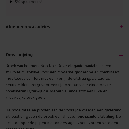
5% spaarbonus!
Algemeen wasadvies
Omschrijving
Broek van het merk Neo Noir. Deze elegante pantalon is een
Je wilt natuurlijk lang plezier hebben van je nieuwe kleding.
stijlvolle must-have voor een moderne garderobe en combineert
Daarom geven wij een aantal algemene was-tips:
moeiteloos comfort met een verfijnde uitstraling. De zachte,
neutrale kleur zorgt voor een tijdloze basis die eindeloos te
Lees altijd eerst even het was-etiket.
combineren is, terwijl de soepel vallende stof een luxe en
Was kleding binnenste buiten. Dat beschermt de
vrouwelijke look geeft.
buitenkant.
De hoge taille en plooien aan de voorzijde creëren een flatterend
Wees zuinig met wasmiddel. Per kledingstuk is een drupje
silhouet en geven de broek een chique, nonchalante uitstraling. De
genoeg.
licht toelopende pijpen met omgeslagen zoom zorgen voor een
Was zo koud mogelijk. Op 20 of 30 graden wassen is vaak