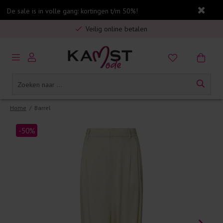
De sale is in volle gang: kortingen t/m 50%!
Gratis verzending in Nederland vanaf €75,-
Veilig online betalen
5% spaarbonus op jouw aankoop
Gratis verzending in Nederland vanaf €75,-
Home
/
Barrel
-50%