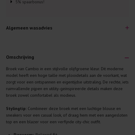
5% spaarbonus!
Algemeen wasadvies
Omschrijving
Broek van Cambio in een stijlvolle olijfgroene kleur. Dit moderne
Je wilt natuurlijk lang plezier hebben van je nieuwe kleding.
model heeft een hoge taille met plooidetails aan de voorkant, wat
Daarom geven wij een aantal algemene was-tips:
zorgt voor een ontspannen en eigentijdse uitstraling. De rechte, iets
ruimvallende pijpen en utility-geïnspireerde details maken deze
Lees altijd eerst even het was-etiket.
broek zowel comfortabel als modieus.
Was kleding binnenste buiten. Dat beschermt de
buitenkant.
Stylingtip:
Combineer deze broek met een luchtige blouse en
sneakers voor een casual look, of draag hem met een aangesloten
Wees zuinig met wasmiddel. Per kledingstuk is een drupje
top en een blazer voor een verfijnde city-chic outfit.
genoeg.
Was zo koud mogelijk. Op 20 of 30 graden wassen is vaak
Pasvorm:
Relaxed fit