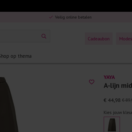
Gratis verzending in Nederland vanaf €75,-
Veilig online betalen
5% spaarbonus op jouw aankoop
Gratis verzending in Nederland vanaf €75,-
Cadeaubon
Mode
Shop op thema
YAYA
A-lijn mi
€ 44,98
€ 89,
Kies jouw kleu