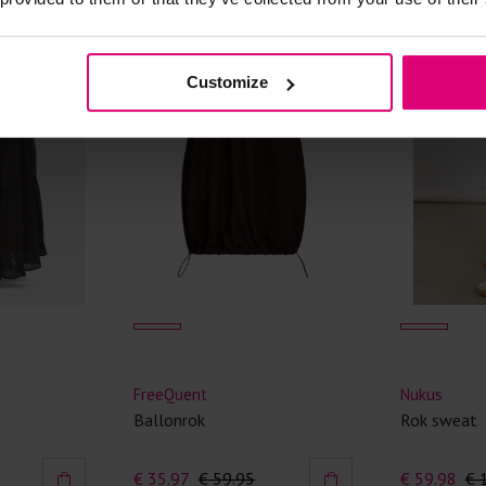
Kledingstukken
- 40
%
- 50
%
van het strijk
Customize
spijkerbroeken
niet gestreke
Twijfels? Wij
FreeQuent
Nukus
Ballonrok
Rok sweat
€ 35.97
€ 59.95
€ 59.98
€ 