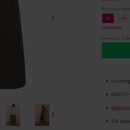
Kies jouw maa
36
34
Maattabel
Levering 1-3 W
Leverin
GRATIS 
Registre
5% spaa