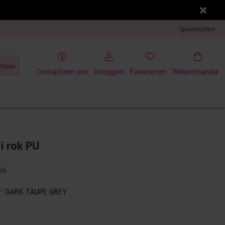
Spaarpunten
show
Contacteer ons
Inloggen
Favorieten
Winkelmandje
di rok PU
95
r:
DARK TAUPE GREY