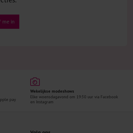
jf me in
Wekelijkse modeshows
Elke woensdagavond om 19:30 uur via Facebook 
 Apple pay
en Instagram
Volg ons