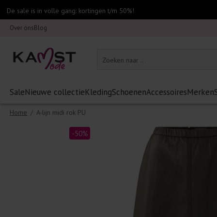
De sale is in volle gang: kortingen t/m 50%!
Over ons
Blog
Sale
Nieuwe collectie
Kleding
Schoenen
Accessoires
Merken
Home
/
A-lijn midi rok PU
-50%