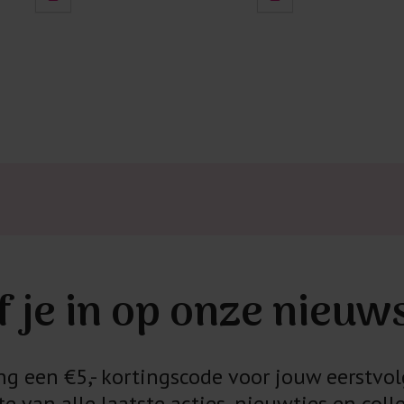
f je in op onze nieuw
 een €5,- kortingscode voor jouw eerstvol
e van alle laatste acties, nieuwtjes en colle