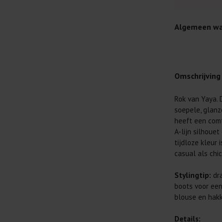
Algemeen wa
Omschrijving
Rok van Yaya.
D
Je wilt natuur
soepele, glanz
Daarom geven 
heeft een comf
Lees altijd
A-lijn silhoue
tijdloze kleur 
Was kleding
casual als chic
buitenkant.
Wees zuinig
Stylingtip:
dra
genoeg.
boots voor een
Was zo koud
blouse en hakk
al prima.
Details: