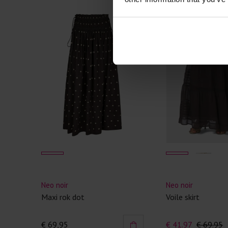
- 40
%
Neo noir
Neo noir
Maxi rok dot
Voile skirt
€ 69,95
€ 41.97
€ 69.95