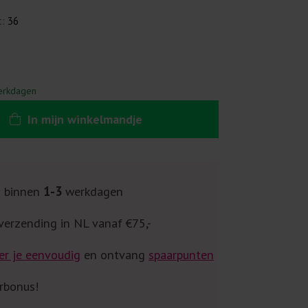
t:
36
erkdagen
In
mijn
winkelmandje
g binnen
1-3
werkdagen
verzending in NL vanaf €75,-
er je eenvoudig
en ontvang
spaarpunten
rbonus!