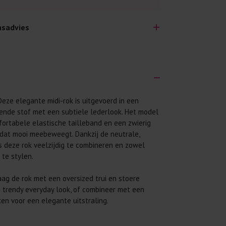
sadvies
eze elegante midi-rok is uitgevoerd in een
lijk lang plezier hebben van je nieuwe kleding.
ende stof met een subtiele lederlook. Het model
wij een aantal algemene was-tips:
ortabele elastische tailleband en een zwierig
 eerst even het was-etiket.
t dat mooi meebeweegt. Dankzij de neutrale,
is deze rok veelzijdig te combineren en zowel
 binnenste buiten. Dat beschermt de
 te stylen.
 met wasmiddel. Per kledingstuk is een drupje
ag de rok met een oversized trui en stoere
 trendy everyday look, of combineer met een
 mogelijk. Op 20 of 30 graden wassen is vaak
en voor een elegante uitstraling.